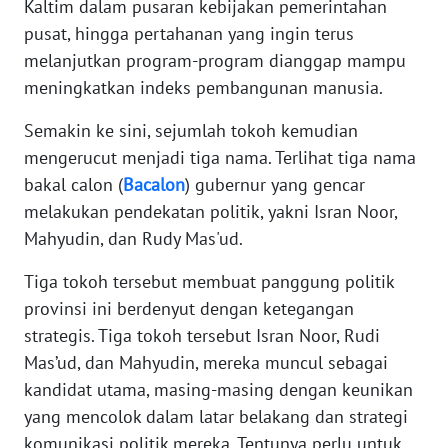
Kaltim dalam pusaran kebijakan pemerintahan
pusat, hingga pertahanan yang ingin terus
WN
BANTEN
melanjutkan program-program dianggap mampu
meningkatkan indeks pembangunan manusia.
WN
Semakin ke sini, sejumlah tokoh kemudian
NTT
mengerucut menjadi tiga nama. Terlihat tiga nama
bakal calon (
Bacalon
) gubernur yang gencar
WN
KEPRI
melakukan pendekatan politik, yakni Isran Noor,
Mahyudin, dan Rudy Mas'ud.
WN
PAPUA
Tiga tokoh tersebut membuat panggung politik
provinsi ini berdenyut dengan ketegangan
WN
strategis. Tiga tokoh tersebut Isran Noor, Rudi
PAPUA
Mas’ud, dan Mahyudin, mereka muncul sebagai
BARAT
kandidat utama, masing-masing dengan keunikan
yang mencolok dalam latar belakang dan strategi
WN
komunikasi politik mereka. Tentunya perlu untuk