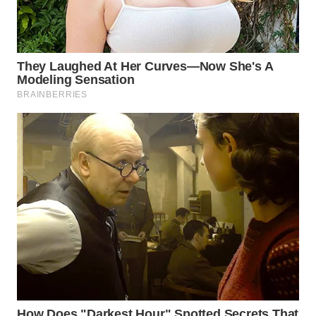
WN
TAPANULI
TENGAH
WN DELI
SERDANG
WN
TEBING
TINGGI
WN
PAKPAK
WN
KARAWANG
WN