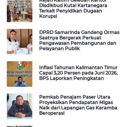
Kejati Kaltim Geledah Kantor
ID
Disdikbud Kutai Kartanegara
Terkait Penyidikan Dugaan
MAWAKA
Korupsi
ID
DPRD Samarinda Gandeng Ormas
MARTABAT
Saatnya Bergerak Perkuat
NET
Pengawasan Pembangunan dan
Pelayanan Publik
PLN
WATCH
Inflasi Tahunan Kalimantan Timur
Capai 3,20 Persen pada Juni 2026,
BPS Laporkan Peningkatan
MKLI
LPKKI
Pemkab Penajam Paser Utara
Proyeksikan Pendapatan Migas
Naik dari Lapangan Gas Karamba
LKKI
Beroperasi
KOPEKLIN