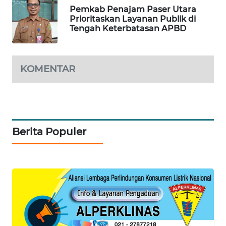
Pemkab Penajam Paser Utara
Prioritaskan Layanan Publik di
PORTAL
Tengah Keterbatasan APBD
KONSUMEN
FORWAMKI
KOMENTAR
ALPERKLINAS
FORJASIDA
Berita Populer
TAMBANG
NEWS
SITUNGIR
NEWS
SIDIKALANG
NEWS