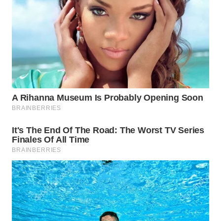
WAHANA
LISTRIK
WAHANA
TRAVEL
WAHANA
TV
WAHANANEWS
ID
WAHANANEWS
CO ID
WAHANANEWS
NET