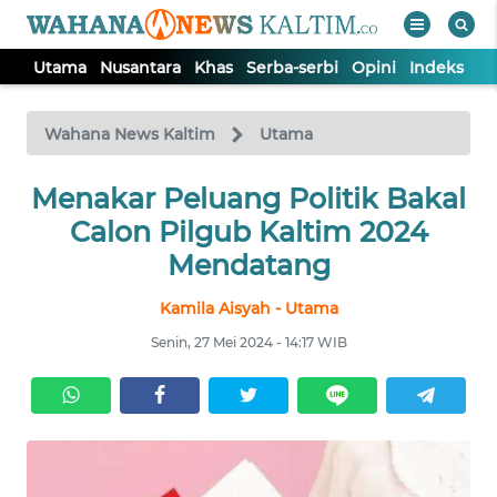
Utama
Nusantara
Khas
Serba-serbi
Opini
Indeks
WAHANA
Tutup
TV
Wahana News Kaltim
Utama
Menakar Peluang Politik Bakal
UTAMA
Calon Pilgub Kaltim 2024
NUSANTARA
Mendatang
Kamila Aisyah - Utama
KHAS
Senin, 27 Mei 2024 - 14:17 WIB
SERBA-
SERBI
OPINI