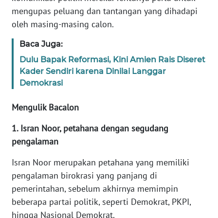
RIAU
mengupas peluang dan tantangan yang dihadapi
oleh masing-masing calon.
WN
SERAMBI
Baca Juga:
Dulu Bapak Reformasi, Kini Amien Rais Diseret
WN
Kader Sendiri karena Dinilai Langgar
JAMBI
Demokrasi
WN
Mengulik Bacalon
SULTRA
1. Isran Noor, petahana dengan segudang
WN
pengalaman
NTB
Isran Noor merupakan petahana yang memiliki
WN
pengalaman birokrasi yang panjang di
SULTENG
pemerintahan, sebelum akhirnya memimpin
beberapa partai politik, seperti Demokrat, PKPI,
WN
hingga Nasional Demokrat.
SULBAR