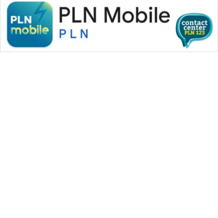
WAHANA MEDIA GROUP
|
|
|
WAHANA NEWS co
WAHANA TANI
WAHANA ADVOKAT
|
|
WAHANA INFRASTRUKTUR
WAHANA KONSUMEN
|
|
|
WAHANA LISTRIK
WAHANA TRAVEL
WAHANA TV
|
|
|
WAHANANEWS id
WAHANANEWS CO ID
WAHANANEWS NET