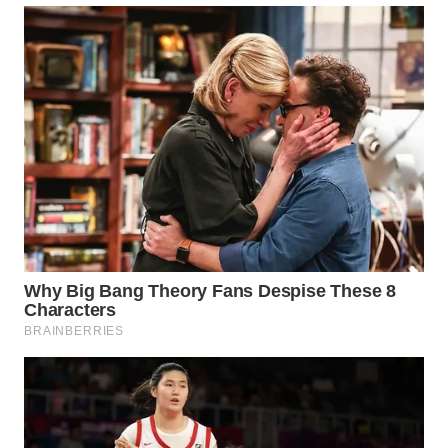
WN
MALUKU
WN
MALUT
WN
DAIRI
WN
DANAU
TOBA
WN
NIAS
WN