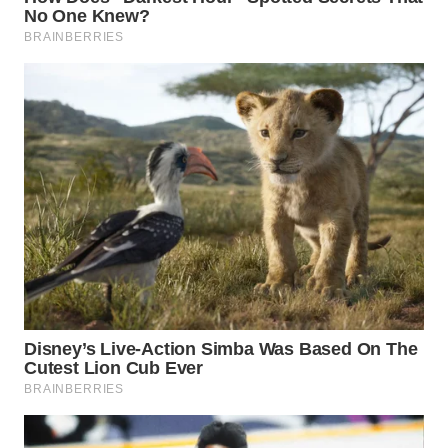
BEKASI
WN
BOGOR
WN
DEPOK
WN
TAPANULI
UTARA
WN
SAMOSIR
WN
PADANG
LAWAS