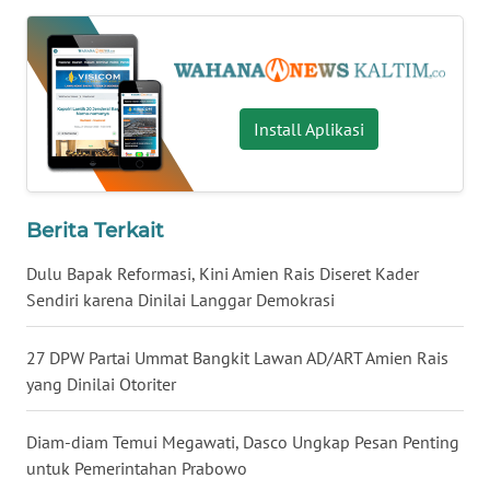
WN
NUSANTARA
Install Aplikasi
WN
JOGJA
WN
Berita Terkait
JATIM
Dulu Bapak Reformasi, Kini Amien Rais Diseret Kader
WN
Sendiri karena Dinilai Langgar Demokrasi
BALI
27 DPW Partai Ummat Bangkit Lawan AD/ART Amien Rais
WN
yang Dinilai Otoriter
KALBAR
Diam-diam Temui Megawati, Dasco Ungkap Pesan Penting
WN
untuk Pemerintahan Prabowo
KALTENG