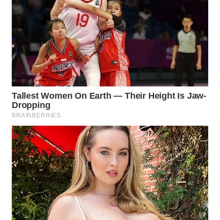
LANGKAT
WN
TAPANULI
SELATAN
WN
TANJUNG
LESUNG
WN
KARO
WN
SIMALUNGUN
WN
LABUHANBATU