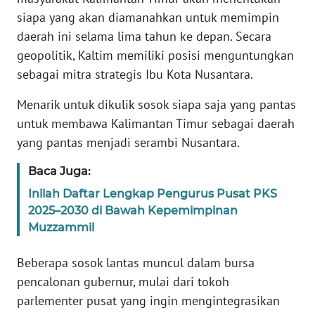
REDAKSI
siapa yang akan diamanahkan untuk memimpin
daerah ini selama lima tahun ke depan. Secara
KARIR
geopolitik, Kaltim memiliki posisi menguntungkan
sebagai mitra strategis Ibu Kota Nusantara.
DISCLAIMER
Menarik untuk dikulik sosok siapa saja yang pantas
Wahana
untuk membawa Kalimantan Timur sebagai daerah
News
yang pantas menjadi serambi Nusantara.
Regional
Baca Juga:
WN
Inilah Daftar Lengkap Pengurus Pusat PKS
SUMUT
2025–2030 di Bawah Kepemimpinan
Muzzammil
WN
JAKARTA
Beberapa sosok lantas muncul dalam bursa
pencalonan gubernur, mulai dari tokoh
WN
parlementer pusat yang ingin mengintegrasikan
JABAR