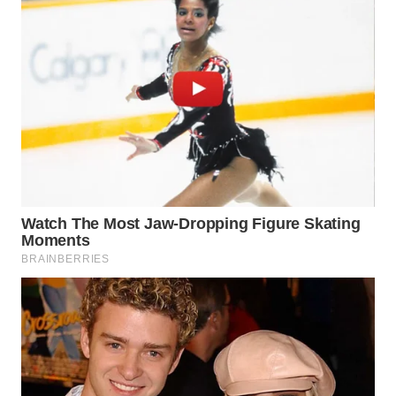
WN
SUMEDANG
WN
CIANJUR
WN
KEPULAUAN
SERIBU
WN
TANGERANG
WN
BINJAI
WN
CIREBON