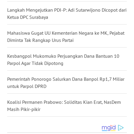
Langkah Mengejutkan PDI-P: Adi Sutarwijono Dicopot dari
WN
Ketua DPC Surabaya
KALTARA
Mahasiswa Gugat UU Kementerian Negara ke MK, Pejabat
WN
Diminta Tak Rangkap Urus Partai
KALSEL
Kesbangpol Mukomuko Perjuangkan Dana Bantuan 10
WN
Parpol Agar Tidak Dipotong
KALTIM
Pemerintah Ponorogo Salurkan Dana Banpol Rp1,7 Miliar
WN
SULSEL
untuk Parpol DPRD
WN
Koalisi Permanen Prabowo: Soliditas Kian Erat, NasDem
GORONTALO
Masih Pikir-pikir
WN
SULUT