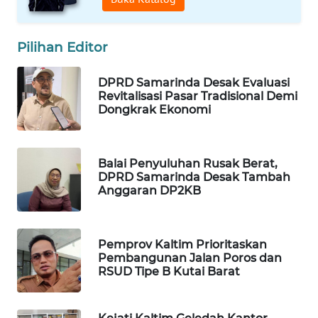
WAHANA
DESA
Pilihan Editor
WISATA
DPRD Samarinda Desak Evaluasi
Revitalisasi Pasar Tradisional Demi
LAPAK
Dongkrak Ekonomi
WAHANA
Wahana
Network
Balai Penyuluhan Rusak Berat,
DPRD Samarinda Desak Tambah
Anggaran DP2KB
KONSUMEN
LISTRIK
Pemprov Kaltim Prioritaskan
MASYARAKAT
Pembangunan Jalan Poros dan
KELISTRIKAN
RSUD Tipe B Kutai Barat
WALINKI