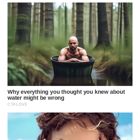
Wahana
Media
Group
WAHANA
NEWS
WAHANA
TANI
WAHANA
ADVOKAT
WAHANA
INFRASTRUKTUR
WAHANA
KONSUMEN