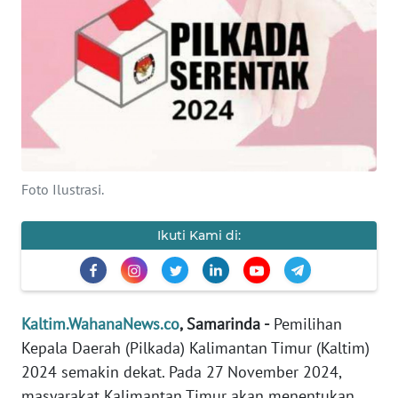
Informasi
INDEKS
BERITA
KONTAK
KAMI
Foto Ilustrasi.
INFO
IKLAN
Ikuti Kami di:
TENTANG
KAMI
Kaltim.WahanaNews.co
, Samarinda -
Pemilihan
PEDOMAN
MEDIA
Kepala Daerah (Pilkada) Kalimantan Timur (Kaltim)
SIBER
2024 semakin dekat. Pada 27 November 2024,
masyarakat Kalimantan Timur akan menentukan