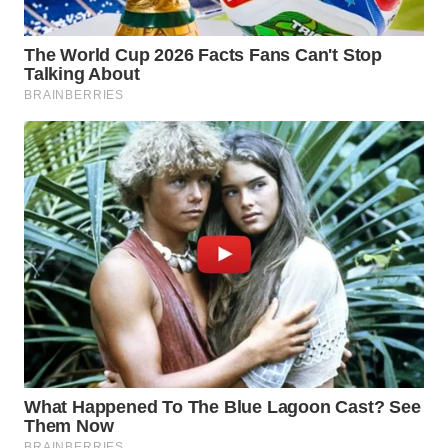
WN
PRIANGAN
TIMUR
WN
SEMARANG
WN
SOLO
WN
BOROBUDUR
WN
MADURA
WN
SURABAYA