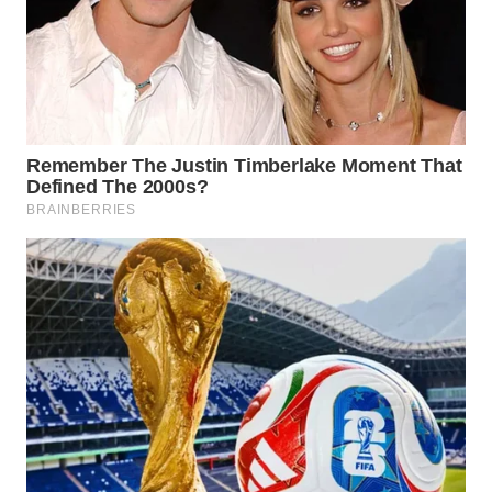
WN
INDRAMAYU
WN
KUNINGAN
WN
MAJALENGKA
WN
SUBANG
WN
SUKABUMI
WN
PURWAKARTA