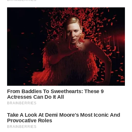
WN
NATUNA
WN
BINTAN
WN
MANDALIKA
WN
LIKUPANG
WN
LABUANBAJO
WN
BORNEO