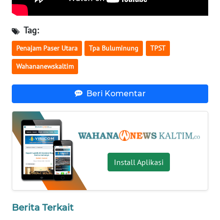
WN
Tag:
NUSANTARA
Penajam Paser Utara
Tpa Buluminung
TPST
WN
Wahananewskaltim
JOGJA
Beri Komentar
WN
JATIM
WN
BALI
Install Aplikasi
WN
KALBAR
WN
Berita Terkait
KALTENG