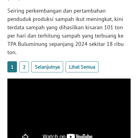
Seiring perkembangan dan pertambahan
WN
penduduk produksi sampah ikut meningkat, kini
BABEL
terdata sampah yang dihasilkan kisaran 101 ton
per hari dan terhitung sampah yang terbuang ke
WN
TPA Buluminung sepanjang 2024 sekitar 18 ribu
SUMBAR
ton.
WN
1
2
Selanjutnya
Lihat Semua
SUMSEL
WN
BENGKULU
WN
LAMPUNG
WN
JATENG