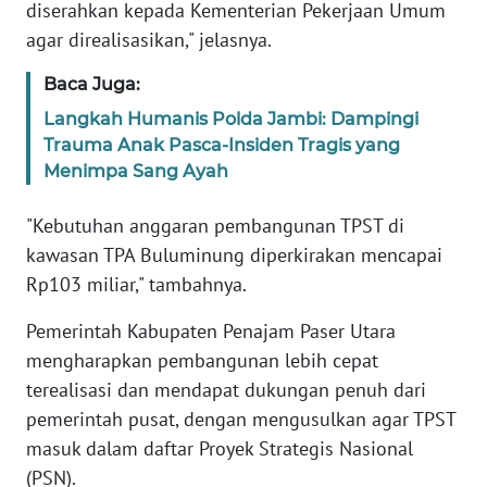
RIAU
diserahkan kepada Kementerian Pekerjaan Umum
agar direalisasikan," jelasnya.
WN
SERAMBI
Baca Juga:
Langkah Humanis Polda Jambi: Dampingi
WN
Trauma Anak Pasca-Insiden Tragis yang
JAMBI
Menimpa Sang Ayah
WN
"Kebutuhan anggaran pembangunan TPST di
SULTRA
kawasan TPA Buluminung diperkirakan mencapai
Rp103 miliar," tambahnya.
WN
NTB
Pemerintah Kabupaten Penajam Paser Utara
mengharapkan pembangunan lebih cepat
WN
terealisasi dan mendapat dukungan penuh dari
SULTENG
pemerintah pusat, dengan mengusulkan agar TPST
masuk dalam daftar Proyek Strategis Nasional
WN
(PSN).
SULBAR