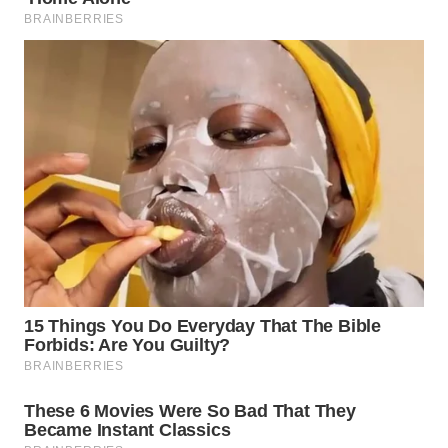
WN
INDRAMAYU
WN
KUNINGAN
WN
MAJALENGKA
WN
SUBANG
WN
SUKABUMI
WN
PURWAKARTA