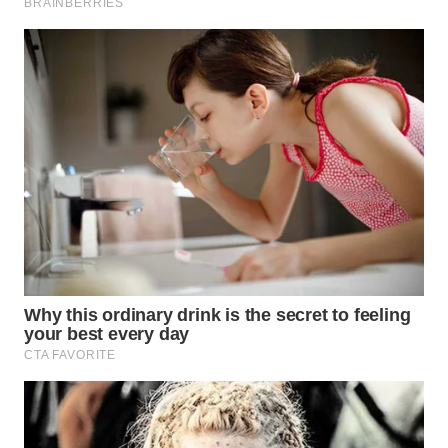
WN
PRIANGAN
TIMUR
WN
SEMARANG
WN
SOLO
WN
BOROBUDUR
WN
MADURA
WN
SURABAYA