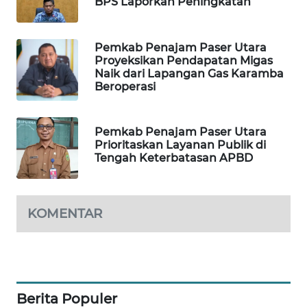
BPS Laporkan Peningkatan
PORTAL
KONSUMEN
Pemkab Penajam Paser Utara
Proyeksikan Pendapatan Migas
Naik dari Lapangan Gas Karamba
FORWAMKI
Beroperasi
ALPERKLINAS
Pemkab Penajam Paser Utara
Prioritaskan Layanan Publik di
FORJASIDA
Tengah Keterbatasan APBD
TAMBANG
NEWS
KOMENTAR
SITUNGIR
NEWS
SIDIKALANG
Berita Populer
NEWS