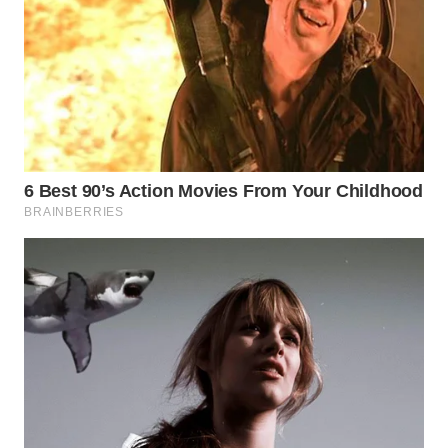
BEKASI
WN
BOGOR
WN
DEPOK
WN
TAPANULI
UTARA
WN
SAMOSIR
WN
PADANG
LAWAS