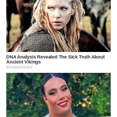
WN
NATUNA
WN
BINTAN
WN
MANDALIKA
WN
LIKUPANG
WN
LABUANBAJO
WN
BORNEO