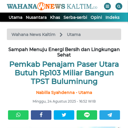
Utama
Nusantara
Khas
Serba-serbi
Opini
Indeks
WAHANA
Tutup
TV
Wahana News Kaltim
Utama
Sampah Menuju Energi Bersih dan Lingkungan
UTAMA
Sehat
Pemkab Penajam Paser Utara
NUSANTARA
Butuh Rp103 Miliar Bangun
TPST Buluminung
KHAS
Nabilla Syahdenna - Utama
SERBA-
Minggu, 24 Agustus 2025 - 16:52 WIB
SERBI
OPINI