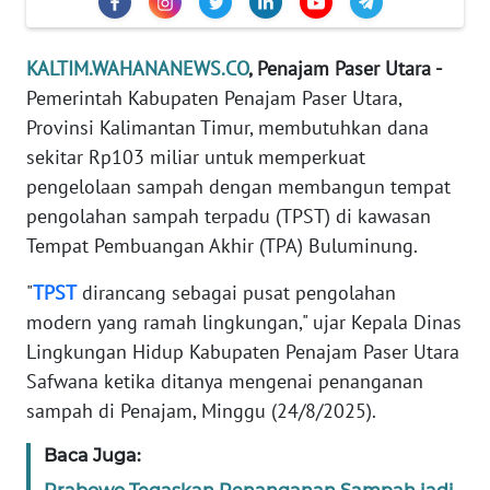
REDAKSI
KALTIM.WAHANANEWS.CO
, Penajam Paser Utara -
KARIR
Pemerintah Kabupaten Penajam Paser Utara,
Provinsi Kalimantan Timur, membutuhkan dana
DISCLAIMER
sekitar Rp103 miliar untuk memperkuat
pengelolaan sampah dengan membangun tempat
Wahana
News
pengolahan sampah terpadu (TPST) di kawasan
Regional
Tempat Pembuangan Akhir (TPA) Buluminung.
WN
"
TPST
dirancang sebagai pusat pengolahan
SUMUT
modern yang ramah lingkungan," ujar Kepala Dinas
Lingkungan Hidup Kabupaten Penajam Paser Utara
WN
Safwana ketika ditanya mengenai penanganan
JAKARTA
sampah di Penajam, Minggu (24/8/2025).
WN
Baca Juga:
JABAR