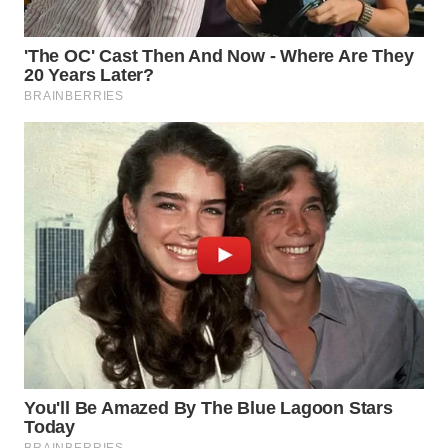
LANGKAT
WN
TAPANULI
SELATAN
WN
TANJUNG
LESUNG
WN
KARO
WN
SIMALUNGUN
WN
LABUHANBATU