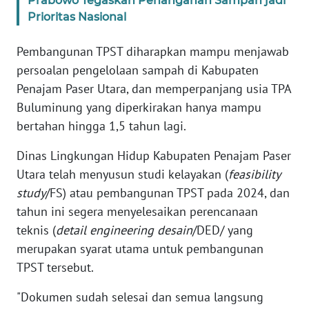
Prabowo Tegaskan Penanganan Sampah jadi
Prioritas Nasional
WN
BANTEN
Pembangunan TPST diharapkan mampu menjawab
persoalan pengelolaan sampah di Kabupaten
WN
Penajam Paser Utara, dan memperpanjang usia TPA
NTT
Buluminung yang diperkirakan hanya mampu
bertahan hingga 1,5 tahun lagi.
WN
KEPRI
Dinas Lingkungan Hidup Kabupaten Penajam Paser
Utara telah menyusun studi kelayakan (
feasibility
WN
study
/FS) atau pembangunan TPST pada 2024, dan
PAPUA
tahun ini segera menyelesaikan perencanaan
teknis (
detail engineering desain
/DED/ yang
WN
PAPUA
merupakan syarat utama untuk pembangunan
BARAT
TPST tersebut.
WN
"Dokumen sudah selesai dan semua langsung