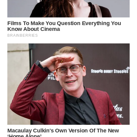
WN
SUMEDANG
WN
CIANJUR
WN
KEPULAUAN
SERIBU
WN
TANGERANG
WN
BINJAI
WN
CIREBON