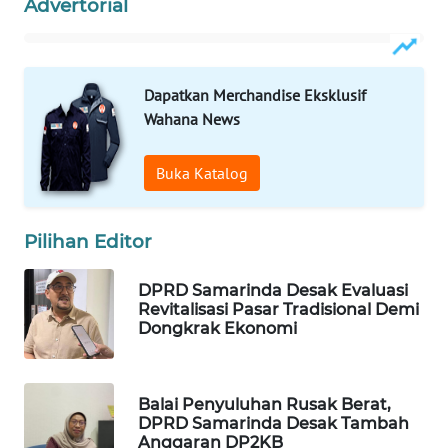
Advertorial
WAHANA
DESA
WISATA
Dapatkan Merchandise Eksklusif
Wahana News
LAPAK
WAHANA
Buka Katalog
Wahana
Network
Pilihan Editor
KONSUMEN
DPRD Samarinda Desak Evaluasi
LISTRIK
Revitalisasi Pasar Tradisional Demi
Dongkrak Ekonomi
MASYARAKAT
KELISTRIKAN
Balai Penyuluhan Rusak Berat,
DPRD Samarinda Desak Tambah
WALINKI
Anggaran DP2KB