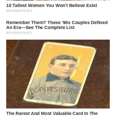
WAHANA
LISTRIK
WAHANA
TRAVEL
WAHANA
TV
WAHANANEWS
ID
WAHANANEWS
CO ID
WAHANANEWS
NET