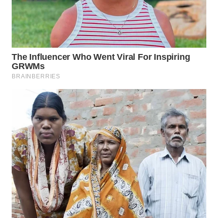
Wahana
Media
Group
WAHANA
NEWS
WAHANA
TANI
WAHANA
ADVOKAT
WAHANA
INFRASTRUKTUR
WAHANA
KONSUMEN