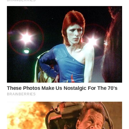
WN
TAPANULI
TENGAH
WN DELI
SERDANG
WN
TEBING
TINGGI
WN
PAKPAK
WN
KARAWANG
WN