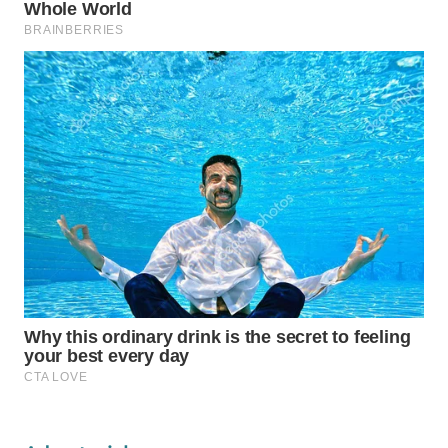
WAHANA
SPORT
WAHANA
UMKM
WAHANA
SELEB
WAHANA
PERSONA
WAHANA
OTOMOTIF
WAHANA
HEALTH