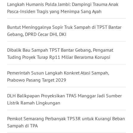
Langkah Humanis Polda Jambi: Dampingi Trauma Anak
Pasca-Insiden Tragis yang Menimpa Sang Ayah
WN
KALTARA
Buntut Meninggalnya Sopir Truk Sampah di TPST Bantar
Gebang, DPRD Cecar DHL DKI
WN
KALSEL
Dibalik Bau Sampah TPST Bantar Gebang, Pengamat
WN
Tuding Proyek Turap Rp11 Miliar Beraroma Korupsi
KALTIM
Pemerintah Susun Langkah Konkret Atasi Sampah,
WN
Prabowo Pasang Target 2029
SULSEL
DLH Balikpapan Proyeksikan TPAS Manggar Jadi Sumber
WN
Listrik Ramah Lingkungan
GORONTALO
Pemkot Semarang Perbanyak TPS3R untuk Kurangi Beban
WN
Sampah di TPA
SULUT