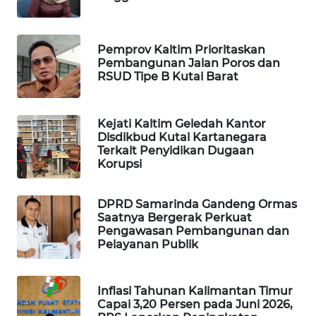
ID
MAWAKA
Pemprov Kaltim Prioritaskan
ID
Pembangunan Jalan Poros dan
RSUD Tipe B Kutai Barat
MARTABAT
NET
Kejati Kaltim Geledah Kantor
Disdikbud Kutai Kartanegara
PLN
Terkait Penyidikan Dugaan
WATCH
Korupsi
MKLI
DPRD Samarinda Gandeng Ormas
Saatnya Bergerak Perkuat
Pengawasan Pembangunan dan
LPKKI
Pelayanan Publik
LKKI
Inflasi Tahunan Kalimantan Timur
Capai 3,20 Persen pada Juni 2026,
KOPEKLIN