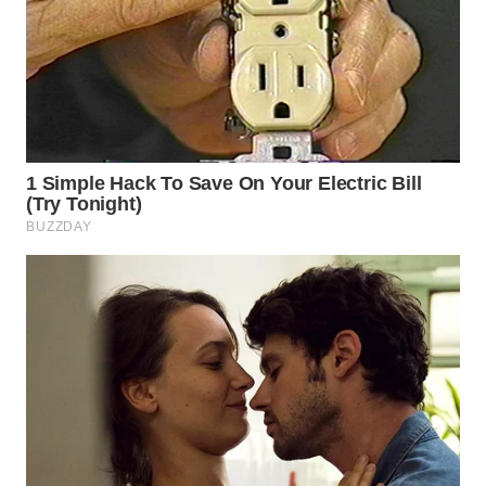
WN
INDRAMAYU
WN
KUNINGAN
WN
MAJALENGKA
WN
SUBANG
WN
SUKABUMI
WN
PURWAKARTA