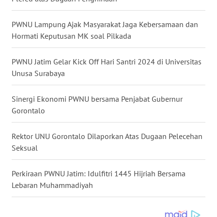
WN
PWNU Lampung Ajak Masyarakat Jaga Kebersamaan dan
KALTARA
Hormati Keputusan MK soal Pilkada
WN
PWNU Jatim Gelar Kick Off Hari Santri 2024 di Universitas
KALSEL
Unusa Surabaya
WN
Sinergi Ekonomi PWNU bersama Penjabat Gubernur
KALTIM
Gorontalo
WN
Rektor UNU Gorontalo Dilaporkan Atas Dugaan Pelecehan
SULSEL
Seksual
WN
Perkiraan PWNU Jatim: Idulfitri 1445 Hijriah Bersama
GORONTALO
Lebaran Muhammadiyah
WN
SULUT