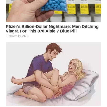
WN
TAPANULI
TENGAH
WN DELI
SERDANG
WN
TEBING
TINGGI
WN
PAKPAK
WN
KARAWANG
WN