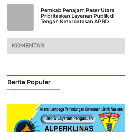
Pemkab Penajam Paser Utara
PORTAL
Prioritaskan Layanan Publik di
KONSUMEN
Tengah Keterbatasan APBD
FORWAMKI
KOMENTAR
ALPERKLINAS
FORJASIDA
TAMBANG
Berita Populer
NEWS
SITUNGIR
NEWS
SIDIKALANG
NEWS