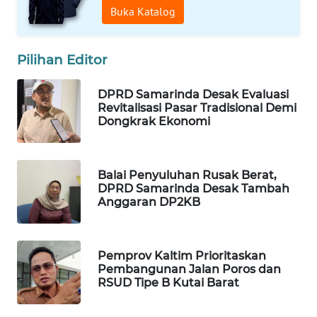
Buka Katalog
WAHANA
DESA
Pilihan Editor
WISATA
DPRD Samarinda Desak Evaluasi
LAPAK
Revitalisasi Pasar Tradisional Demi
WAHANA
Dongkrak Ekonomi
Wahana
Network
Balai Penyuluhan Rusak Berat,
DPRD Samarinda Desak Tambah
KONSUMEN
Anggaran DP2KB
LISTRIK
MASYARAKAT
Pemprov Kaltim Prioritaskan
KELISTRIKAN
Pembangunan Jalan Poros dan
RSUD Tipe B Kutai Barat
WALINKI