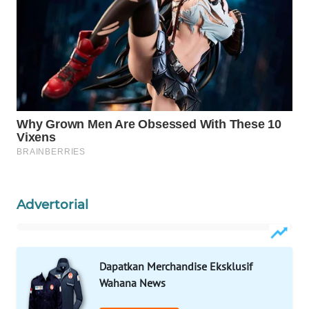
WAHANA
SPORT
WAHANA
UMKM
WAHANA
SELEB
WAHANA
PERSONA
Advertorial
WAHANA
OTOMOTIF
Dapatkan Merchandise Eksklusif
Wahana News
WAHANA
HEALTH