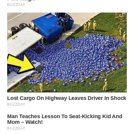
WN
NATUNA
WN
BINTAN
WN
MANDALIKA
WN
LIKUPANG
WN
LABUANBAJO
WN
BORNEO