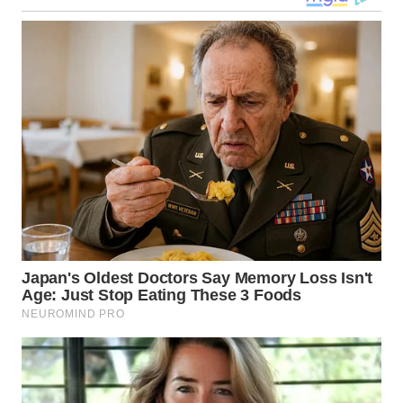
WN
MALUKU
WN
MALUT
WN
DAIRI
WN
DANAU
TOBA
WN
NIAS
WN