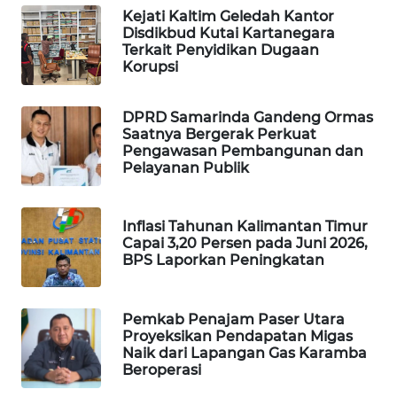
ID
Kejati Kaltim Geledah Kantor
Disdikbud Kutai Kartanegara
MAWAKA
Terkait Penyidikan Dugaan
Korupsi
ID
MARTABAT
DPRD Samarinda Gandeng Ormas
NET
Saatnya Bergerak Perkuat
Pengawasan Pembangunan dan
Pelayanan Publik
PLN
WATCH
Inflasi Tahunan Kalimantan Timur
Capai 3,20 Persen pada Juni 2026,
MKLI
BPS Laporkan Peningkatan
LPKKI
Pemkab Penajam Paser Utara
Proyeksikan Pendapatan Migas
LKKI
Naik dari Lapangan Gas Karamba
Beroperasi
KOPEKLIN