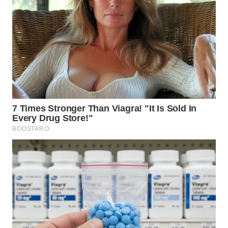
LANGKAT
WN
TAPANULI
SELATAN
WN
TANJUNG
LESUNG
WN
KARO
WN
SIMALUNGUN
WN
LABUHANBATU