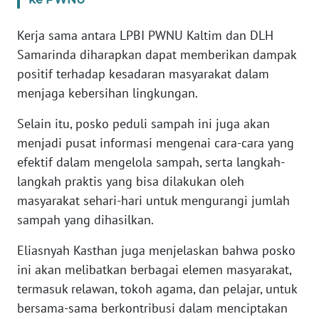
RIAU
Kerja sama antara LPBI PWNU Kaltim dan DLH
WN
Samarinda diharapkan dapat memberikan dampak
SERAMBI
positif terhadap kesadaran masyarakat dalam
WN
menjaga kebersihan lingkungan.
JAMBI
Selain itu, posko peduli sampah ini juga akan
menjadi pusat informasi mengenai cara-cara yang
WN
SULTRA
efektif dalam mengelola sampah, serta langkah-
langkah praktis yang bisa dilakukan oleh
WN
masyarakat sehari-hari untuk mengurangi jumlah
NTB
sampah yang dihasilkan.
Eliasnyah Kasthan juga menjelaskan bahwa posko
WN
SULTENG
ini akan melibatkan berbagai elemen masyarakat,
termasuk relawan, tokoh agama, dan pelajar, untuk
WN
bersama-sama berkontribusi dalam menciptakan
SULBAR