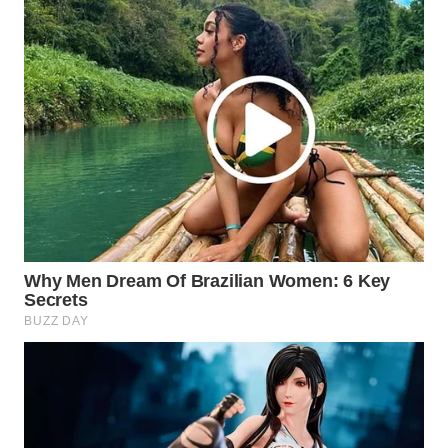
WAHANA
LISTRIK
WAHANA
TRAVEL
WAHANA
TV
WAHANANEWS
ID
WAHANANEWS
CO ID
WAHANANEWS
NET