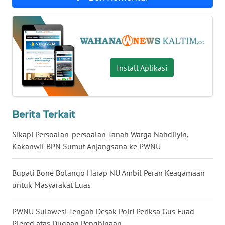
WN
NUSANTARA
WN
Install Aplikasi
JOGJA
WN
JATIM
Berita Terkait
Sikapi Persoalan-persoalan Tanah Warga Nahdliyin,
WN
BALI
Kakanwil BPN Sumut Anjangsana ke PWNU
WN
Bupati Bone Bolango Harap NU Ambil Peran Keagamaan
KALBAR
untuk Masyarakat Luas
WN
PWNU Sulawesi Tengah Desak Polri Periksa Gus Fuad
KALTENG
Plered atas Dugaan Penghinaan