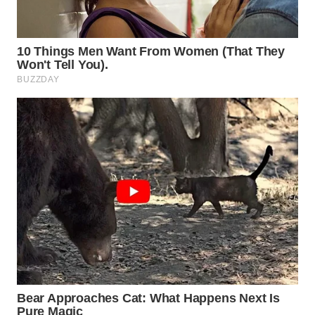
WN
PRIANGAN
TIMUR
WN
SEMARANG
WN
SOLO
WN
BOROBUDUR
WN
MADURA
WN
SURABAYA