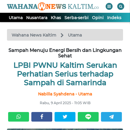
Utama
Nusantara
Khas
Serba-serbi
Opini
Indeks
WAHANA
Tutup
TV
Wahana News Kaltim
Utama
Sampah Menuju Energi Bersih dan Lingkungan
UTAMA
Sehat
LPBI PWNU Kaltim Serukan
NUSANTARA
Perhatian Serius terhadap
Sampah di Samarinda
KHAS
Nabilla Syahdena - Utama
SERBA-
Rabu, 9 April 2025 - 11:05 WIB
SERBI
OPINI