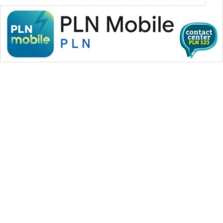
WAHANA MEDIA GROUP
|
|
|
WAHANA NEWS co
WAHANA TANI
WAHANA ADVOKAT
|
|
WAHANA INFRASTRUKTUR
WAHANA KONSUMEN
|
|
|
WAHANA LISTRIK
WAHANA TRAVEL
WAHANA TV