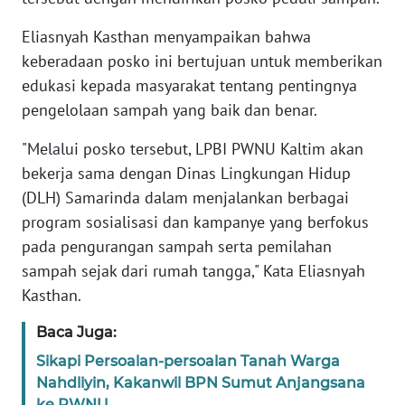
WN
Eliasnyah Kasthan menyampaikan bahwa
BANTEN
keberadaan posko ini bertujuan untuk memberikan
edukasi kepada masyarakat tentang pentingnya
WN
pengelolaan sampah yang baik dan benar.
NTT
"Melalui posko tersebut, LPBI PWNU Kaltim akan
WN
bekerja sama dengan Dinas Lingkungan Hidup
KEPRI
(DLH) Samarinda dalam menjalankan berbagai
program sosialisasi dan kampanye yang berfokus
WN
pada pengurangan sampah serta pemilahan
PAPUA
sampah sejak dari rumah tangga," Kata Eliasnyah
Kasthan.
WN
PAPUA
Baca Juga:
BARAT
Sikapi Persoalan-persoalan Tanah Warga
Nahdliyin, Kakanwil BPN Sumut Anjangsana
WN
ke PWNU