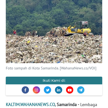
Informasi
INDEKS
BERITA
KONTAK
KAMI
INFO
IKLAN
Foto sampah di Kota Samarinda. [WahanaNews.co/VOI]
TENTANG
KAMI
Ikuti Kami di:
PEDOMAN
MEDIA
SIBER
KALTIM.WAHANANEWS.CO
, Samarinda -
Lembaga