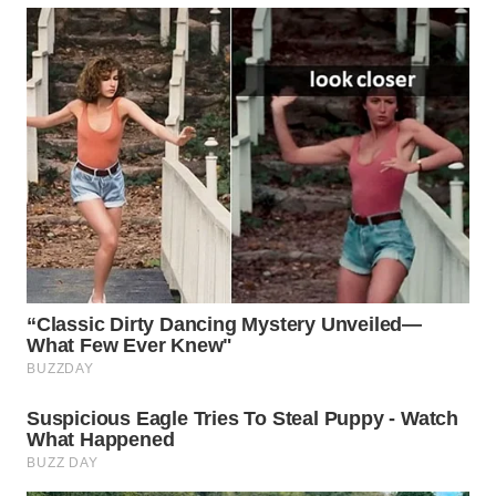
Wahana
Media
Group
WAHANA
NEWS
WAHANA
TANI
WAHANA
ADVOKAT
WAHANA
INFRASTRUKTUR
WAHANA
KONSUMEN