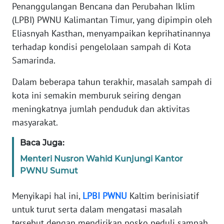
Penanggulangan Bencana dan Perubahan Iklim
REDAKSI
(LPBI) PWNU Kalimantan Timur, yang dipimpin oleh
Eliasnyah Kasthan, menyampaikan keprihatinannya
KARIR
terhadap kondisi pengelolaan sampah di Kota
Samarinda.
DISCLAIMER
Dalam beberapa tahun terakhir, masalah sampah di
Wahana
kota ini semakin memburuk seiring dengan
News
Regional
meningkatnya jumlah penduduk dan aktivitas
masyarakat.
WN
SUMUT
Baca Juga:
Menteri Nusron Wahid Kunjungi Kantor
WN
PWNU Sumut
JAKARTA
Menyikapi hal ini,
LPBI
PWNU
Kaltim berinisiatif
WN
untuk turut serta dalam mengatasi masalah
JABAR
tersebut dengan mendirikan posko peduli sampah.