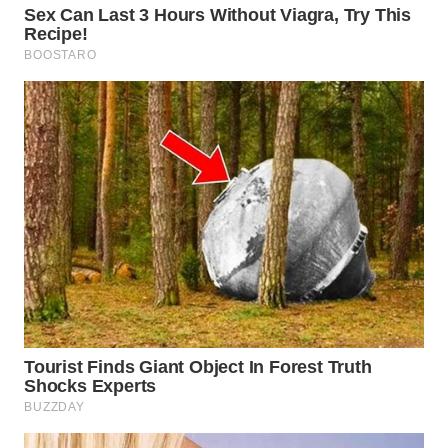
BEKASI
WN
BOGOR
WN
DEPOK
WN
TAPANULI
UTARA
WN
SAMOSIR
WN
PADANG
LAWAS