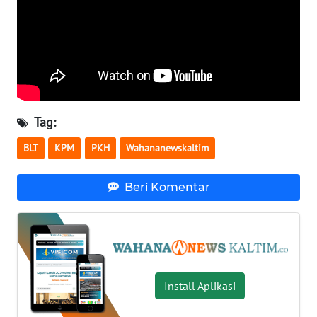
WN
NUSANTARA
WN
JOGJA
Tag:
WN
BLT
KPM
PKH
Wahananewskaltim
JATIM
Beri Komentar
WN
BALI
WN
KALBAR
Install Aplikasi
WN
KALTENG