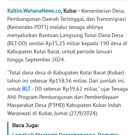
REDAKSI
Kaltim.WahanaNews.co
, Kubar -
Kementerian Desa,
Pembangunan Daerah Tertinggal, dan Transmigrasi
KARIR
(Kemendes PDTT) melalui tenaga ahlinya
menyalurkan Bantuan Langsung Tunai Dana Desa
DISCLAIMER
(BLT-DD) senilai Rp15,23 miliar kepada 190 desa di
Kabupaten Kutai Barat, untuk periode Januari
Wahana
News
hingga September 2024.
Regional
"Total dana desa di Kabupaten Kutai Barat (Kubar)
WN
tahun ini sebesar Rp158,56 miliar. Dari jumlah ini,
SUMUT
untuk
BLT
- DD sebesar Rp39,62 miliar," ujar Tenaga
Ahli Program Pembangunan dan Pemberdayaan
WN
Masyarakat Desa (P3MD) Kabupaten Kubar Indah
JAKARTA
Waraswati di Kubar, Jumat (27/9/2024).
WN
Baca Juga:
JABAR