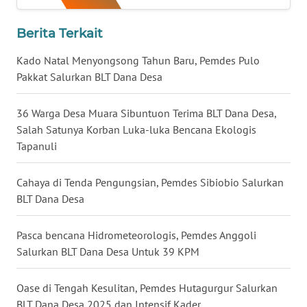
WN
Berita Terkait
KALTARA
Kado Natal Menyongsong Tahun Baru, Pemdes Pulo
Pakkat Salurkan BLT Dana Desa
WN
KALSEL
36 Warga Desa Muara Sibuntuon Terima BLT Dana Desa,
Salah Satunya Korban Luka-luka Bencana Ekologis
WN
KALTIM
Tapanuli
WN
Cahaya di Tenda Pengungsian, Pemdes Sibiobio Salurkan
SULSEL
BLT Dana Desa
WN
Pasca bencana Hidrometeorologis, Pemdes Anggoli
GORONTALO
Salurkan BLT Dana Desa Untuk 39 KPM
WN
Oase di Tengah Kesulitan, Pemdes Hutagurgur Salurkan
SULUT
BLT Dana Desa 2025 dan Intensif Kader