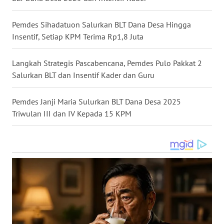
WN
Pemdes Sihadatuon Salurkan BLT Dana Desa Hingga
MALUKU
Insentif, Setiap KPM Terima Rp1,8 Juta
WN
Langkah Strategis Pascabencana, Pemdes Pulo Pakkat 2
MALUT
Salurkan BLT dan Insentif Kader dan Guru
WN
Pemdes Janji Maria Sulurkan BLT Dana Desa 2025
DAIRI
Triwulan III dan IV Kepada 15 KPM
WN
DANAU
TOBA
WN
NIAS
WN