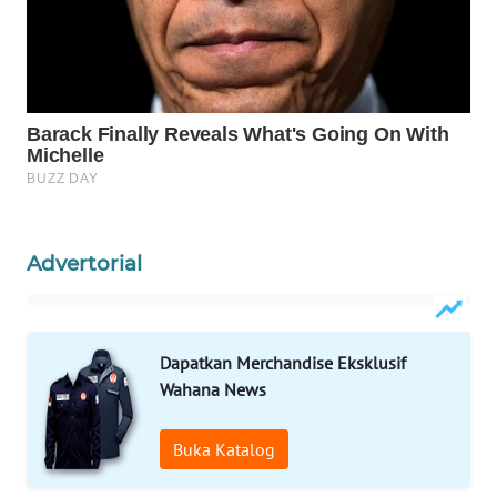
WAHANA
LISTRIK
WAHANA
TRAVEL
WAHANA
TV
Advertorial
WAHANANEWS
ID
Dapatkan Merchandise Eksklusif
WAHANANEWS
Wahana News
CO ID
Buka Katalog
WAHANANEWS
NET