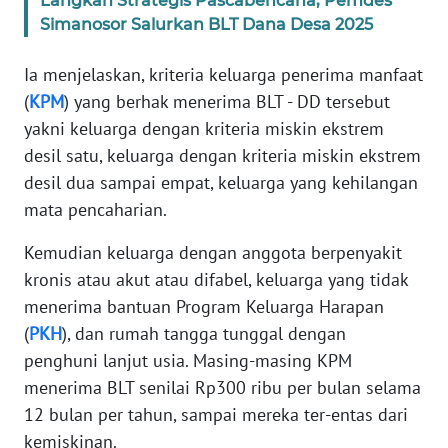
Langkah Strategis Pascabencana, Pemdes
Simanosor Salurkan BLT Dana Desa 2025
WN
BANTEN
Ia menjelaskan, kriteria keluarga penerima manfaat
(
KPM
) yang berhak menerima BLT - DD tersebut
WN
yakni keluarga dengan kriteria miskin ekstrem
NTT
desil satu, keluarga dengan kriteria miskin ekstrem
desil dua sampai empat, keluarga yang kehilangan
WN
KEPRI
mata pencaharian.
Kemudian keluarga dengan anggota berpenyakit
WN
kronis atau akut atau difabel, keluarga yang tidak
PAPUA
menerima bantuan Program Keluarga Harapan
(
PKH
), dan rumah tangga tunggal dengan
WN
PAPUA
penghuni lanjut usia. Masing-masing KPM
BARAT
menerima BLT senilai Rp300 ribu per bulan selama
12 bulan per tahun, sampai mereka ter-entas dari
WN
kemiskinan.