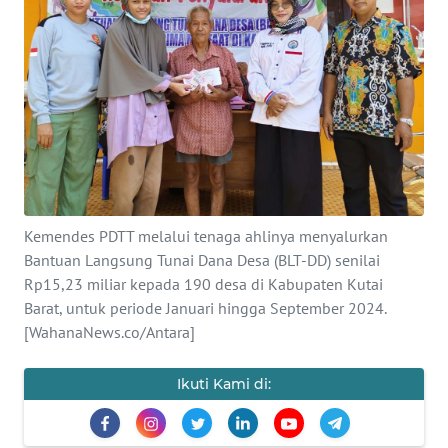
Informasi
INDEKS
BERITA
KONTAK
KAMI
INFO
Kemendes PDTT melalui tenaga ahlinya menyalurkan
IKLAN
Bantuan Langsung Tunai Dana Desa (BLT-DD) senilai
Rp15,23 miliar kepada 190 desa di Kabupaten Kutai
TENTANG
Barat, untuk periode Januari hingga September 2024.
KAMI
[WahanaNews.co/Antara]
PEDOMAN
Ikuti Kami di:
MEDIA
SIBER