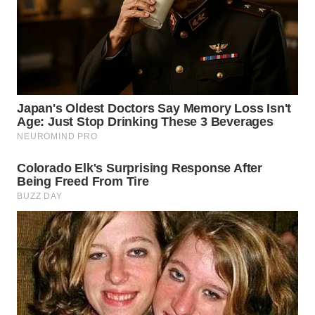
LANGKAT
WN
TAPANULI
SELATAN
WN
TANJUNG
LESUNG
WN
KARO
WN
SIMALUNGUN
WN
LABUHANBATU