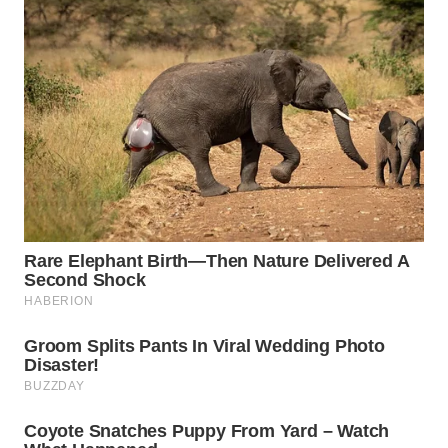
WN
INDRAMAYU
WN
KUNINGAN
WN
MAJALENGKA
WN
SUBANG
WN
SUKABUMI
WN
PURWAKARTA