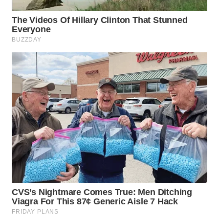
BEKASI
WN
BOGOR
WN
DEPOK
WN
TAPANULI
UTARA
WN
SAMOSIR
WN
PADANG
LAWAS