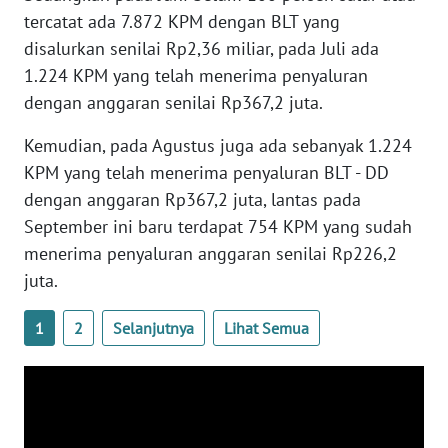
tercatat ada 7.872 KPM dengan BLT yang
disalurkan senilai Rp2,36 miliar, pada Juli ada
WN
BABEL
1.224 KPM yang telah menerima penyaluran
dengan anggaran senilai Rp367,2 juta.
WN
Kemudian, pada Agustus juga ada sebanyak 1.224
SUMBAR
KPM yang telah menerima penyaluran BLT - DD
dengan anggaran Rp367,2 juta, lantas pada
WN
SUMSEL
September ini baru terdapat 754 KPM yang sudah
menerima penyaluran anggaran senilai Rp226,2
WN
juta.
BENGKULU
1
2
Selanjutnya
Lihat Semua
WN
LAMPUNG
WN
JATENG