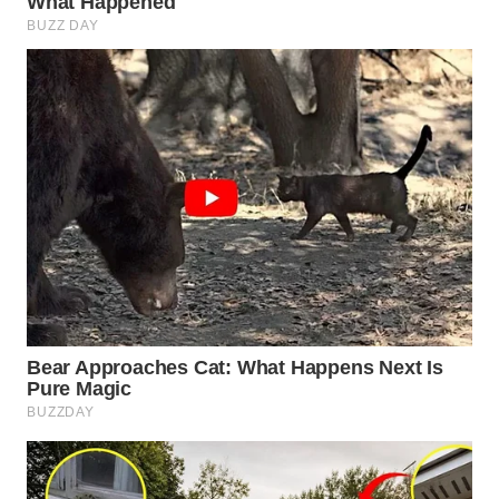
WN
PRIANGAN
TIMUR
WN
SEMARANG
WN
SOLO
WN
BOROBUDUR
WN
MADURA
WN
SURABAYA