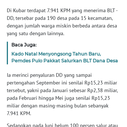
RIAU
Di Kubar terdapat 7.941 KPM yang menerima BLT -
WN
DD, tersebar pada 190 desa pada 15 kecamatan,
SERAMBI
dengan jumlah warga miskin berbeda antara desa
yang satu dengan lainnya.
WN
JAMBI
Baca Juga:
Kado Natal Menyongsong Tahun Baru,
WN
Pemdes Pulo Pakkat Salurkan BLT Dana Desa
SULTRA
Ia merinci penyaluran DD yang sampai
WN
pertengahan September ini senilai Rp15,23 miliar
NTB
tersebut, yakni pada Januari sebesar Rp2,38 miliar,
pada Februari hingga Mei juga senilai Rp15,23
WN
miliar dengan masing-masing bulan sebanyak
SULTENG
7.941 KPM.
WN
Sedangkan pada Juni belum 100 persen salur atau
SULBAR