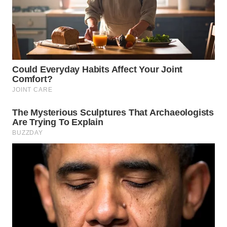
Wahana
Media
Group
WAHANA
NEWS
WAHANA
TANI
WAHANA
ADVOKAT
WAHANA
INFRASTRUKTUR
WAHANA
KONSUMEN