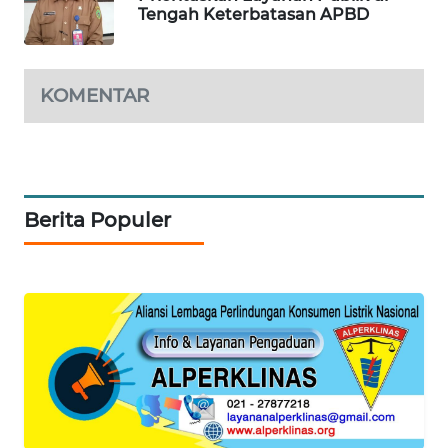
ID
Tengah Keterbatasan APBD
MAWAKA
ID
KOMENTAR
MARTABAT
NET
PLN
Berita Populer
WATCH
MKLI
LPKKI
LKKI
KOPEKLIN