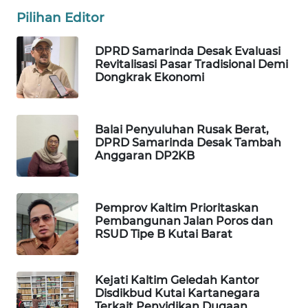
Pilihan Editor
WAHANA
SPORT
DPRD Samarinda Desak Evaluasi
Revitalisasi Pasar Tradisional Demi
Dongkrak Ekonomi
WAHANA
UMKM
Balai Penyuluhan Rusak Berat,
WAHANA
DPRD Samarinda Desak Tambah
SELEB
Anggaran DP2KB
WAHANA
PERSONA
Pemprov Kaltim Prioritaskan
Pembangunan Jalan Poros dan
RSUD Tipe B Kutai Barat
WAHANA
OTOMOTIF
Kejati Kaltim Geledah Kantor
WAHANA
Disdikbud Kutai Kartanegara
HEALTH
Terkait Penyidikan Dugaan