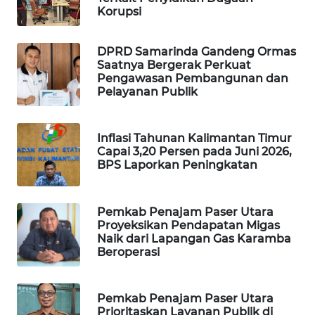
Korupsi
WAHANA
DESA
DPRD Samarinda Gandeng Ormas
WISATA
Saatnya Bergerak Perkuat
Pengawasan Pembangunan dan
Pelayanan Publik
LAPAK
WAHANA
Inflasi Tahunan Kalimantan Timur
Wahana
Capai 3,20 Persen pada Juni 2026,
Network
BPS Laporkan Peningkatan
KONSUMEN
Pemkab Penajam Paser Utara
LISTRIK
Proyeksikan Pendapatan Migas
Naik dari Lapangan Gas Karamba
MASYARAKAT
Beroperasi
KELISTRIKAN
Pemkab Penajam Paser Utara
WALINKI
Prioritaskan Layanan Publik di