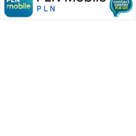
WAHANA MEDIA GROUP
|
|
|
WAHANA NEWS co
WAHANA TANI
WAHANA ADVOKAT
|
|
WAHANA INFRASTRUKTUR
WAHANA KONSUMEN
|
|
|
WAHANA LISTRIK
WAHANA TRAVEL
WAHANA TV
|
|
|
WAHANANEWS id
WAHANANEWS CO ID
WAHANANEWS NET
|
|
|
WAHANA SPORT ID
Wahana UMKM
Wahana Seleb
|
|
|
Wahana Persona
Wahana Otomotif
Wahana Health