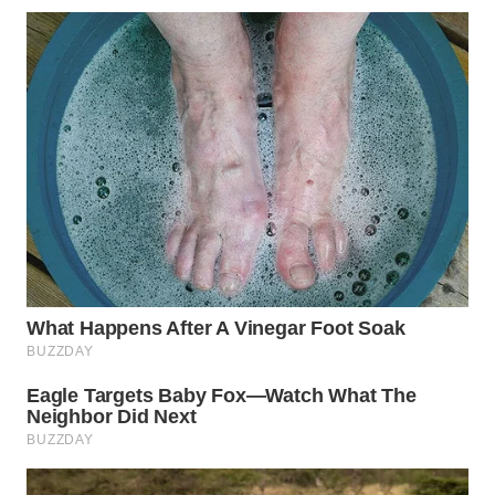
WN
SUMEDANG
WN
CIANJUR
WN
KEPULAUAN
SERIBU
WN
TANGERANG
WN
BINJAI
WN
CIREBON