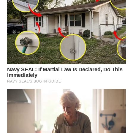
WN
NATUNA
WN
BINTAN
WN
MANDALIKA
WN
LIKUPANG
WN
LABUANBAJO
WN
BORNEO