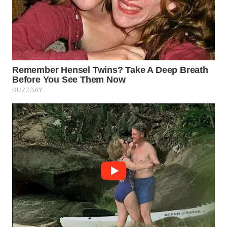
WN
TAPANULI
TENGAH
WN DELI
SERDANG
WN
TEBING
TINGGI
WN
PAKPAK
WN
KARAWANG
WN