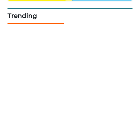
PORTAL
Trending
KONSUMEN
FORWAMKI
ALPERKLINAS
FORJASIDA
TAMBANG
NEWS
SITUNGIR
NEWS
SIDIKALANG
NEWS