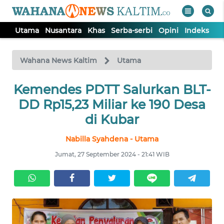
Utama
Nusantara
Khas
Serba-serbi
Opini
Indeks
WAHANA
Tutup
TV
Wahana News Kaltim
Utama
Kemendes PDTT Salurkan BLT-
UTAMA
DD Rp15,23 Miliar ke 190 Desa
NUSANTARA
di Kubar
Nabilla Syahdena - Utama
KHAS
Jumat, 27 September 2024 - 21:41 WIB
SERBA-
SERBI
OPINI