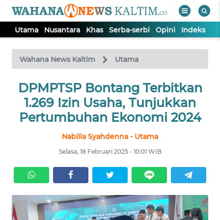
Utama
Nusantara
Khas
Serba-serbi
Opini
Indeks
WAHANA
Tutup
TV
Wahana News Kaltim
Utama
DPMPTSP Bontang Terbitkan
UTAMA
1.269 Izin Usaha, Tunjukkan
NUSANTARA
Pertumbuhan Ekonomi 2024
Nabilla Syahdenna - Utama
KHAS
Selasa, 18 Februari 2025 - 10:01 WIB
SERBA-
SERBI
OPINI