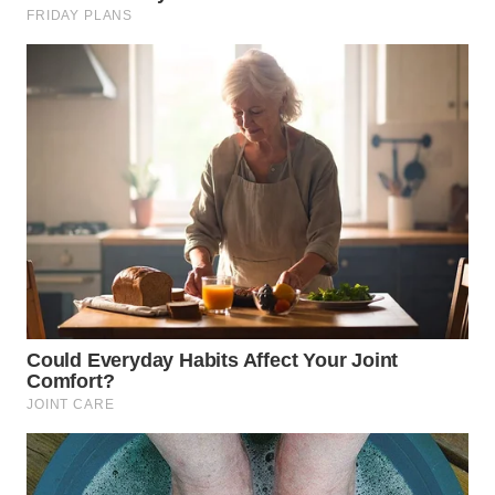
BEKASI
WN
BOGOR
WN
DEPOK
WN
TAPANULI
UTARA
WN
SAMOSIR
WN
PADANG
LAWAS