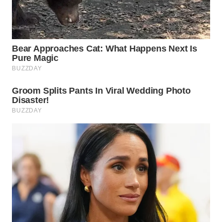
WN
PRIANGAN
TIMUR
WN
SEMARANG
WN
SOLO
WN
BOROBUDUR
WN
MADURA
WN
SURABAYA