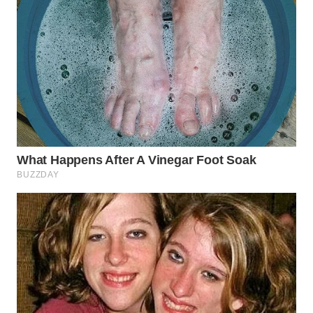
WN
SUMEDANG
WN
CIANJUR
WN
KEPULAUAN
SERIBU
WN
TANGERANG
WN
BINJAI
WN
CIREBON