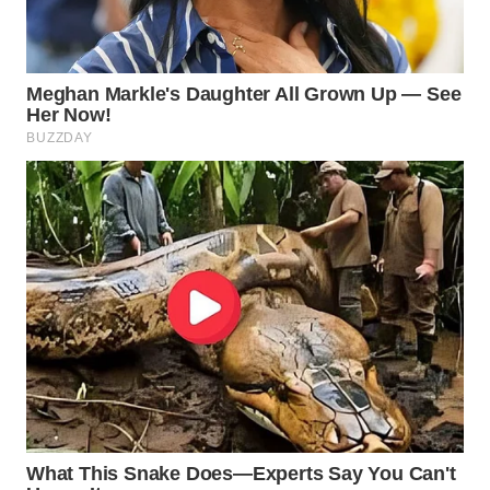
WN
NATUNA
WN
BINTAN
WN
MANDALIKA
WN
LIKUPANG
WN
LABUANBAJO
WN
BORNEO