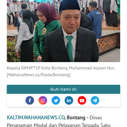
Informasi
INDEKS
BERITA
KONTAK
KAMI
INFO
Kepala DPMPTSP Kota Bontang Muhammad Aspian Nur.
IKLAN
[WahanaNews.co/RadarBontang]
TENTANG
KAMI
Ikuti Kami di:
PEDOMAN
MEDIA
SIBER
KALTIM.WAHANANEWS.CO
, Bontang -
Dinas
Penanaman Modal dan Pelayanan Terpadu Satu