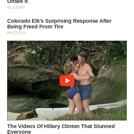
Wahana
Media
Group
WAHANA
NEWS
WAHANA
TANI
WAHANA
ADVOKAT
WAHANA
INFRASTRUKTUR
WAHANA
KONSUMEN