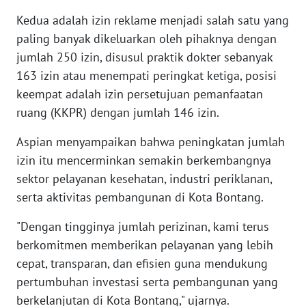
Kedua adalah izin reklame menjadi salah satu yang
WN
paling banyak dikeluarkan oleh pihaknya dengan
BANTEN
jumlah 250 izin, disusul praktik dokter sebanyak
163 izin atau menempati peringkat ketiga, posisi
WN
NTT
keempat adalah izin persetujuan pemanfaatan
ruang (KKPR) dengan jumlah 146 izin.
WN
Aspian menyampaikan bahwa peningkatan jumlah
KEPRI
izin itu mencerminkan semakin berkembangnya
WN
sektor pelayanan kesehatan, industri periklanan,
PAPUA
serta aktivitas pembangunan di Kota Bontang.
"Dengan tingginya jumlah perizinan, kami terus
WN
PAPUA
berkomitmen memberikan pelayanan yang lebih
BARAT
cepat, transparan, dan efisien guna mendukung
pertumbuhan investasi serta pembangunan yang
WN
berkelanjutan di Kota Bontang," ujarnya.