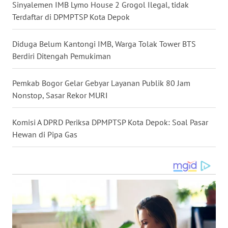
Sinyalemen IMB Lymo House 2 Grogol Ilegal, tidak
Terdaftar di DPMPTSP Kota Depok
WN
MALUKU
Diduga Belum Kantongi IMB, Warga Tolak Tower BTS
Berdiri Ditengah Pemukiman
WN
MALUT
Pemkab Bogor Gelar Gebyar Layanan Publik 80 Jam
WN
Nonstop, Sasar Rekor MURI
DAIRI
Komisi A DPRD Periksa DPMPTSP Kota Depok: Soal Pasar
WN
Hewan di Pipa Gas
DANAU
TOBA
WN
NIAS
WN