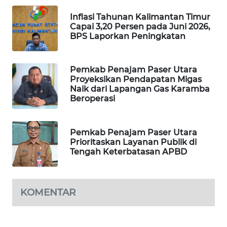
ID
Inflasi Tahunan Kalimantan Timur
Capai 3,20 Persen pada Juni 2026,
MAWAKA
BPS Laporkan Peningkatan
ID
MARTABAT
Pemkab Penajam Paser Utara
NET
Proyeksikan Pendapatan Migas
Naik dari Lapangan Gas Karamba
Beroperasi
PLN
WATCH
Pemkab Penajam Paser Utara
MKLI
Prioritaskan Layanan Publik di
Tengah Keterbatasan APBD
LPKKI
KOMENTAR
LKKI
KOPEKLIN