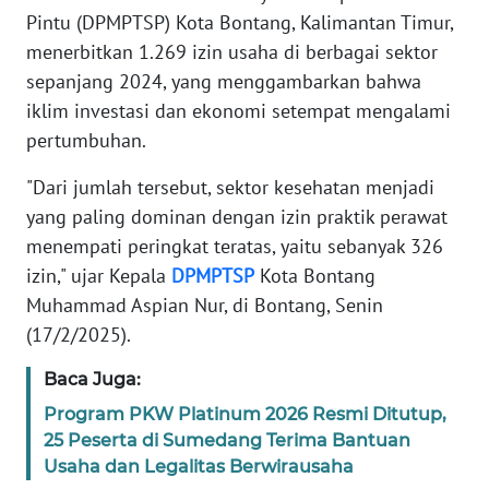
REDAKSI
Pintu (DPMPTSP) Kota Bontang, Kalimantan Timur,
menerbitkan 1.269 izin usaha di berbagai sektor
KARIR
sepanjang 2024, yang menggambarkan bahwa
iklim investasi dan ekonomi setempat mengalami
DISCLAIMER
pertumbuhan.
"Dari jumlah tersebut, sektor kesehatan menjadi
Wahana
News
yang paling dominan dengan izin praktik perawat
Regional
menempati peringkat teratas, yaitu sebanyak 326
izin," ujar Kepala
DPMPTSP
Kota Bontang
WN
Muhammad Aspian Nur, di Bontang, Senin
SUMUT
(17/2/2025).
WN
Baca Juga:
JAKARTA
Program PKW Platinum 2026 Resmi Ditutup,
25 Peserta di Sumedang Terima Bantuan
WN
Usaha dan Legalitas Berwirausaha
JABAR