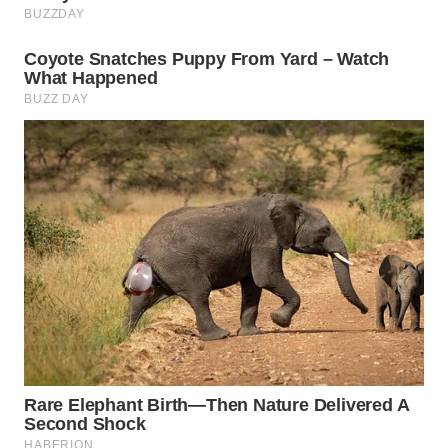
WAHANA
LISTRIK
WAHANA
TRAVEL
WAHANA
TV
WAHANANEWS
ID
WAHANANEWS
CO ID
WAHANANEWS
NET