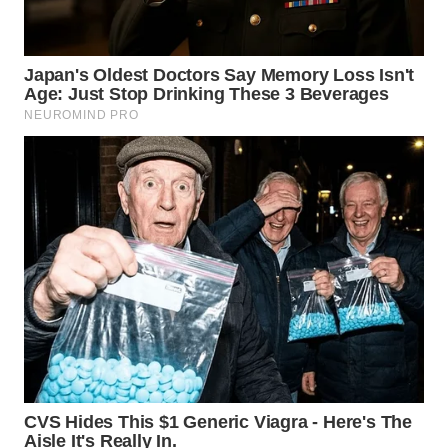
WN
TAPANULI
TENGAH
WN DELI
SERDANG
WN
TEBING
TINGGI
WN
PAKPAK
WN
KARAWANG
WN