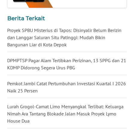
WN
Berita Terkait
KALTARA
Proyek SPBU Misterius di Tapos: Disinyalir Belum Berizin
WN
dan Langgar Saluran Situ Patinggi: Mudah Bikin
KALSEL
Bangunan Liar di Kota Depok
WN
DPMPTSP Pagar Alam Tertibkan Perizinan, 13 SPPG dan 21
KALTIM
KDMP Didorong Segera Urus PBG
WN
Pemkot Jambi Catat Pertumbuhan Investasi Kuartal I 2026
SULSEL
Naik 25 Persen
WN
Lurah Grogol-Camat Limo Menyangkal Terlibat: Keluarga
GORONTALO
Nimah Ara Tantang Blokade Jalan Masuk Proyek Lymo
House Dua
WN
SULUT