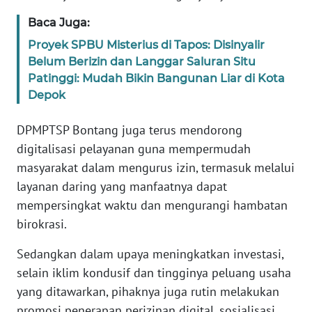
RIAU
Baca Juga:
WN
Proyek SPBU Misterius di Tapos: Disinyalir
SERAMBI
Belum Berizin dan Langgar Saluran Situ
Patinggi: Mudah Bikin Bangunan Liar di Kota
WN
Depok
JAMBI
DPMPTSP Bontang juga terus mendorong
WN
digitalisasi pelayanan guna mempermudah
SULTRA
masyarakat dalam mengurus izin, termasuk melalui
layanan daring yang manfaatnya dapat
WN
mempersingkat waktu dan mengurangi hambatan
NTB
birokrasi.
WN
Sedangkan dalam upaya meningkatkan investasi,
SULTENG
selain iklim kondusif dan tingginya peluang usaha
yang ditawarkan, pihaknya juga rutin melakukan
WN
promosi penerapan perizinan digital, sosialisasi
SULBAR