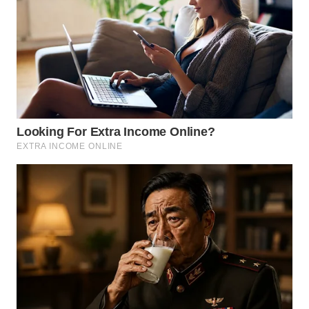
LANGKAT
WN
TAPANULI
SELATAN
WN
TANJUNG
LESUNG
WN
KARO
WN
SIMALUNGUN
WN
LABUHANBATU