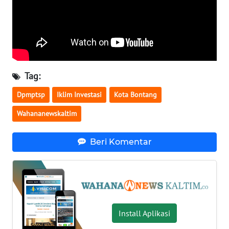
WN
NUSANTARA
WN
JOGJA
Tag:
Dpmptsp
Iklim Investasi
Kota Bontang
WN
JATIM
Wahananewskaltim
WN
Beri Komentar
BALI
WN
KALBAR
WN
Install Aplikasi
KALTENG