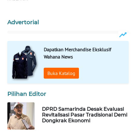
WAHANA
SPORT
Advertorial
WAHANA
UMKM
Dapatkan Merchandise Eksklusif
Wahana News
WAHANA
SELEB
Buka Katalog
WAHANA
PERSONA
Pilihan Editor
WAHANA
DPRD Samarinda Desak Evaluasi
OTOMOTIF
Revitalisasi Pasar Tradisional Demi
Dongkrak Ekonomi
WAHANA
HEALTH