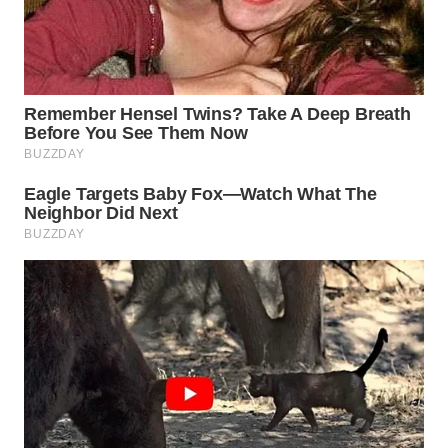
WN
INDRAMAYU
WN
KUNINGAN
WN
MAJALENGKA
WN
SUBANG
WN
SUKABUMI
WN
PURWAKARTA