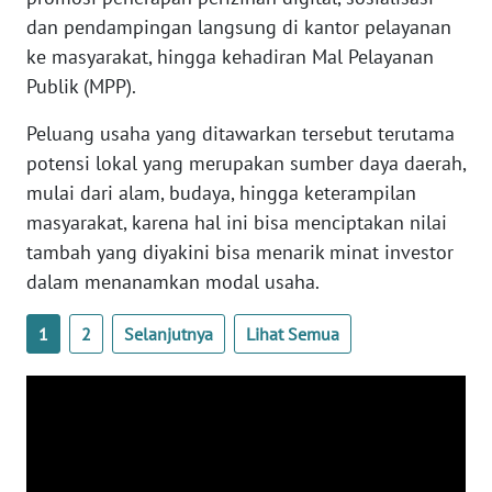
dan pendampingan langsung di kantor pelayanan
ke masyarakat, hingga kehadiran Mal Pelayanan
WN
BABEL
Publik (MPP).
Peluang usaha yang ditawarkan tersebut terutama
WN
SUMBAR
potensi lokal yang merupakan sumber daya daerah,
mulai dari alam, budaya, hingga keterampilan
WN
masyarakat, karena hal ini bisa menciptakan nilai
SUMSEL
tambah yang diyakini bisa menarik minat investor
dalam menanamkan modal usaha.
WN
BENGKULU
1
2
Selanjutnya
Lihat Semua
WN
LAMPUNG
WN
JATENG