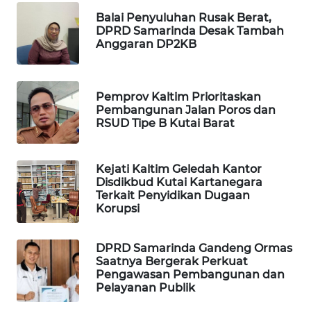
Balai Penyuluhan Rusak Berat,
WAHANA
DPRD Samarinda Desak Tambah
DESA
Anggaran DP2KB
WISATA
LAPAK
Pemprov Kaltim Prioritaskan
WAHANA
Pembangunan Jalan Poros dan
RSUD Tipe B Kutai Barat
Wahana
Network
Kejati Kaltim Geledah Kantor
Disdikbud Kutai Kartanegara
KONSUMEN
Terkait Penyidikan Dugaan
Korupsi
LISTRIK
MASYARAKAT
DPRD Samarinda Gandeng Ormas
KELISTRIKAN
Saatnya Bergerak Perkuat
Pengawasan Pembangunan dan
Pelayanan Publik
WALINKI