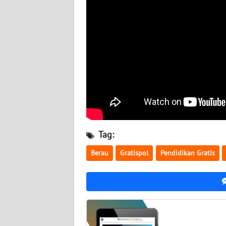
WN
NUSANTARA
WN
JOGJA
WN
JATIM
WN
BALI
Tag:
Berau
Gratispol
Pendidikan Gratis
WN
KALBAR
WN
KALTENG