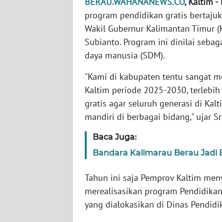
BERAU.WAHANANEWS.CO
, Kaltim -
WN
program pendidikan gratis bertajuk
BANTEN
Wakil Gubernur Kalimantan Timur (K
Subianto. Program ini dinilai seba
WN
NTT
daya manusia (SDM).
"Kami di kabupaten tentu sangat 
WN
KEPRI
Kaltim periode 2025-2030, terlebi
gratis agar seluruh generasi di Kal
WN
mandiri di berbagai bidang," ujar Sr
PAPUA
Baca Juga:
WN
Bandara Kalimarau Berau Jadi 
PAPUA
BARAT
Tahun ini saja Pemprov Kaltim men
merealisasikan program Pendidikan 
WN
yang dialokasikan di Dinas Pendid
RIAU