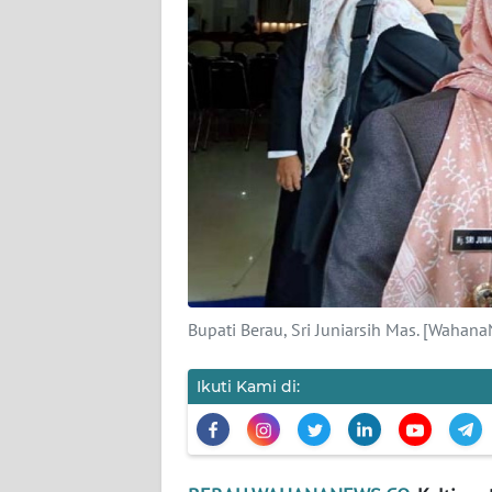
KARIR
DISCLAIMER
Wahana
News
Regional
WN
SUMUT
Bupati Berau, Sri Juniarsih Mas. [Waha
WN
JAKARTA
Ikuti Kami di:
WN
JABAR