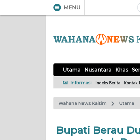
MENU
WAHANA
Tutup
TV
UTAMA
NUSANTARA
Utama
Nusantara
Khas
Ser
KHAS
Informasi
Indeks Berita
Kontak 
SERBA-
Wahana News Kaltim
Utama
SERBI
OPINI
Bupati Berau D
Informasi