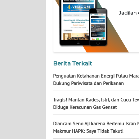
WN
KALTARA
Jadilah
WN
KALSEL
WN
KALTIM
Berita Terkait
WN
Penguatan Ketahanan Energi Pulau Mar
SULSEL
Dukung Pariwisata dan Perikanan
WN
Tragis! Mantan Kades, Istri, dan Cucu Te
GORONTALO
Diduga Keracunan Gas Genset
WN
Diancam Seno Aji karena Bertemu Isran 
SULUT
Makmur HAPK: Saya Tidak Takut!