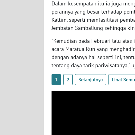
Dalam kesempatan itu ia juga men
WN
perannya yang besar terhadap pem
BABEL
Kaltim, seperti memfasilitasi pem
Jembatan Sambaliung sehingga kin
WN
SUMBAR
"Kemudian pada Februari lalu atas 
acara Maratua Run yang menghadirka
WN
dengan adanya hal seperti ini, ten
SUMSEL
tentang daya tarik pariwisatanya," uj
WN
1
2
Selanjutnya
Lihat Sem
BENGKULU
WN
LAMPUNG
WN
JATENG