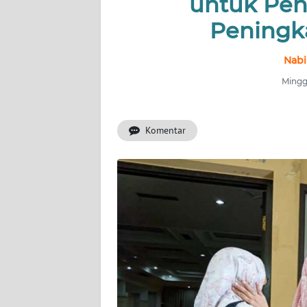
untuk Pen
Peningk
INDEKS
BERITA
Nabi
KONTAK
Mingg
KAMI
Komentar
INFO
IKLAN
TENTANG
KAMI
PEDOMAN
MEDIA
SIBER
REDAKSI