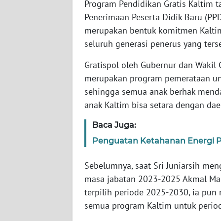
Program Pendidikan Gratis Kaltim 
WN
Penerimaan Peserta Didik Baru (PPD
SERAMBI
merupakan bentuk komitmen Kaltim
seluruh generasi penerus yang ter
WN
JAMBI
Gratispol oleh Gubernur dan Wakil
merupakan program pemerataan unt
WN
sehingga semua anak berhak menda
SULTRA
anak Kaltim bisa setara dengan dae
WN
Baca Juga:
NTB
Penguatan Ketahanan Energi P
WN
Sebelumnya, saat Sri Juniarsih men
SULTENG
masa jabatan 2023-2025 Akmal Mal
terpilih periode 2025-2030, ia p
WN
semua program Kaltim untuk period
SULBAR