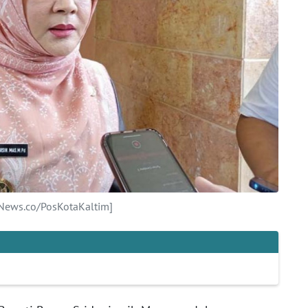
naNews.co/PosKotaKaltim]