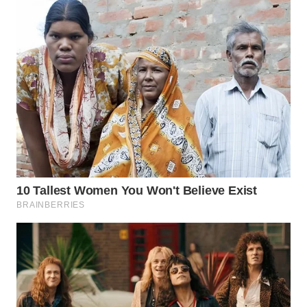
WN
TAPANULI
TENGAH
WN DELI
SERDANG
WN
TEBING
TINGGI
WN
PAKPAK
WN
KARAWANG
WN