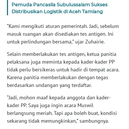
RIAU
Pemuda Pancasila Subulussalam Sukses
Distribusikan Logistik di Aceh Tamiang
WN
SERAMBI
“Kami mengikuti aturan pemerintah. Jadi, sebelum
masuk ruangan akan disediakan tes antigen. Ini
WN
untuk perlindungan bersama,” ujar Zuhairie.
JAMBI
Selain memberlakukan tes antigen, ketua panitia
WN
pelaksana juga meminta kepada kader-kader PP
SULTRA
tidak perlu bersikeras untuk hadir di tempat acara.
Karena panitia memberlakukan dengan tegas
WN
berdasarkan undangan yang terdaftar.
NTB
“Jadi, mohon maaf kepada anggota dan kader-
WN
kader PP. Saya juga ingin acara Muswil
SULTENG
berlangsung meriah. Tapi apa boleh buat, kondisi
sekarang tidak memungkinkan,” sambungnya.
WN
SULBAR