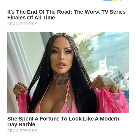
WN
MALUKU
WN
MALUT
WN
DAIRI
WN
DANAU
TOBA
WN
NIAS
WN