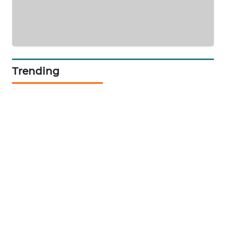
PORTAL
KONSUMEN
FORWAMKI
Trending
ALPERKLINAS
FORJASIDA
TAMBANG
NEWS
SITUNGIR
NEWS
SIDIKALANG
NEWS