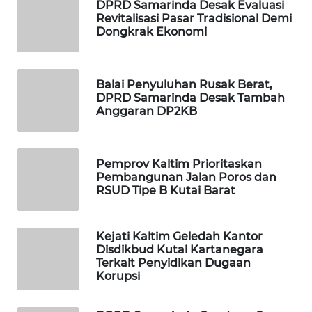
DPRD Samarinda Desak Evaluasi
Revitalisasi Pasar Tradisional Demi
Dongkrak Ekonomi
WAHANA
SPORT
WAHANA
Balai Penyuluhan Rusak Berat,
DPRD Samarinda Desak Tambah
UMKM
Anggaran DP2KB
WAHANA
SELEB
Pemprov Kaltim Prioritaskan
Pembangunan Jalan Poros dan
WAHANA
RSUD Tipe B Kutai Barat
PERSONA
Kejati Kaltim Geledah Kantor
WAHANA
Disdikbud Kutai Kartanegara
OTOMOTIF
Terkait Penyidikan Dugaan
Korupsi
WAHANA
HEALTH