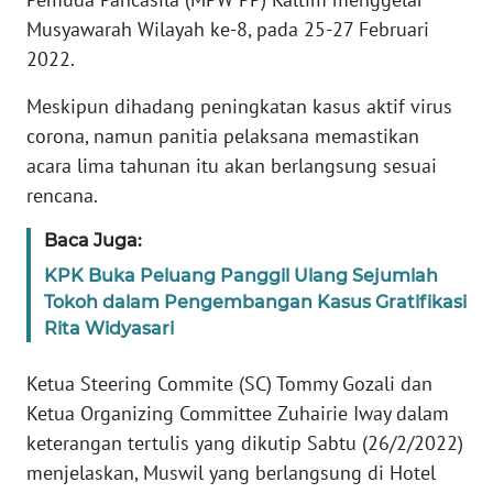
REDAKSI
Musyawarah Wilayah ke-8, pada 25-27 Februari
2022.
KARIR
Meskipun dihadang peningkatan kasus aktif virus
DISCLAIMER
corona, namun panitia pelaksana memastikan
acara lima tahunan itu akan berlangsung sesuai
Wahana
rencana.
News
Regional
Baca Juga:
KPK Buka Peluang Panggil Ulang Sejumlah
WN
Tokoh dalam Pengembangan Kasus Gratifikasi
SUMUT
Rita Widyasari
WN
Ketua Steering Commite (SC) Tommy Gozali dan
JAKARTA
Ketua Organizing Committee Zuhairie Iway dalam
keterangan tertulis yang dikutip Sabtu (26/2/2022)
WN
menjelaskan, Muswil yang berlangsung di Hotel
JABAR