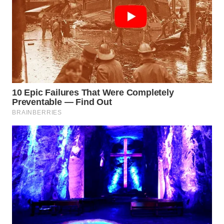
WN
NATUNA
WN
BINTAN
WN
MANDALIKA
WN
LIKUPANG
WN
LABUANBAJO
WN
BORNEO