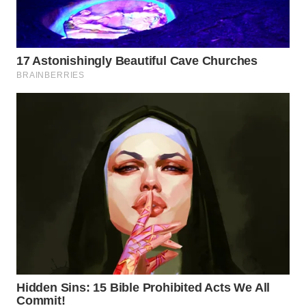
Wahana
Media
Group
WAHANA
NEWS
WAHANA
TANI
WAHANA
ADVOKAT
WAHANA
INFRASTRUKTUR
WAHANA
KONSUMEN