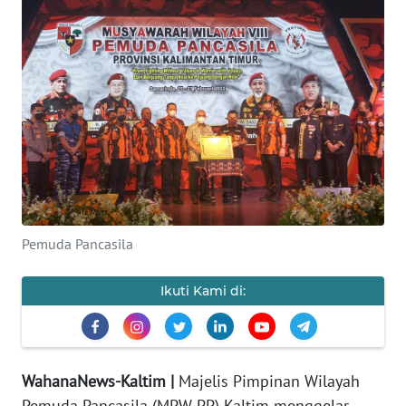
Informasi
INDEKS
BERITA
KONTAK
KAMI
INFO
IKLAN
Pemuda Pancasila
TENTANG
KAMI
Ikuti Kami di:
PEDOMAN
MEDIA
SIBER
WahanaNews-Kaltim |
Majelis Pimpinan Wilayah
Pemuda Pancasila (MPW PP) Kaltim menggelar