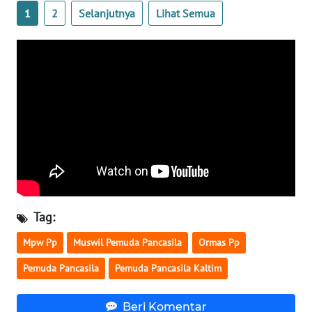
1
2
Selanjutnya
Lihat Semua
WN
BABEL
WN
SUMBAR
WN
SUMSEL
WN
BENGKULU
Tag:
WN
Mpw Pp
Muswil Pemuda Pancasila
Ormas Pp
LAMPUNG
Pemuda Pancasila
Pemuda Pancasila Kaltim
WN
JATENG
Beri Komentar