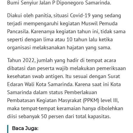
Bumi Senyiur Jalan P Diponegoro Samarinda.
WN
Diakui oleh panitia, situasi Covid-19 yang sedang
BANTEN
terjadi mempengaruhi kegiatan Muswil Pemuda
Pancasila. Karenanya kegiatan tahun ini, tidak sama
WN
seperti dengan lima atau 10 tahun lalu ketika
NTT
organisasi melaksanakan hajatan yang sama.
WN
Tahun 2022, jumlah yang hadir di tempat acara
KEPRI
dibatasi dan peserta wajib melakukan pemeriksaan
kesehatan swab antigen. Itu sesuai dengan Surat
WN
PAPUA
Edaran Wali Kota Samarinda. Karena saat ini Kota
Samarinda dalam status Pemberlakuan
WN
Pembatasan Kegiatan Masyrakat (PPKM) level III,
PAPUA
maka tempat-tempat keramaian hanya dibolehkan
BARAT
diisi sebanyak 50 persen dari total kapasitas.
WN
Baca Juga: