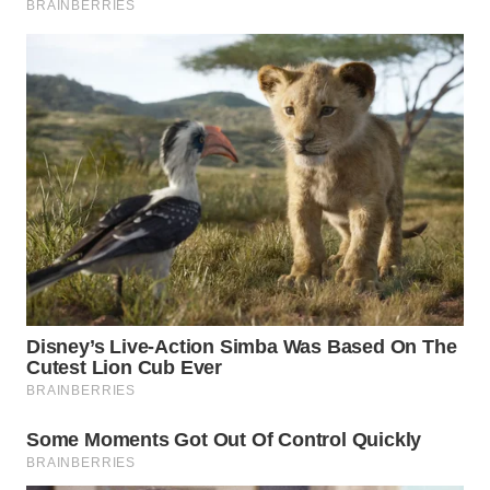
WN
INDRAMAYU
WN
KUNINGAN
WN
MAJALENGKA
WN
SUBANG
WN
SUKABUMI
WN
PURWAKARTA