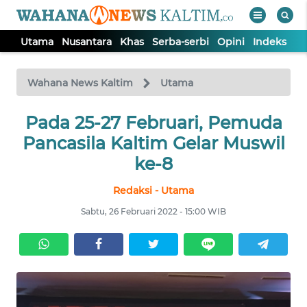
Utama
Nusantara
Khas
Serba-serbi
Opini
Indeks
WAHANA
Tutup
TV
Wahana News Kaltim
Utama
Pada 25-27 Februari, Pemuda
UTAMA
Pancasila Kaltim Gelar Muswil
NUSANTARA
ke-8
Redaksi - Utama
KHAS
Sabtu, 26 Februari 2022 - 15:00 WIB
SERBA-
SERBI
OPINI