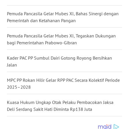
WN
Pemuda Pancasila Gelar Mubes XI, Bahas Sinergi dengan
KALTARA
Pemerintah dan Ketahanan Pangan
WN
Pemuda Pancasila Gelar Mubes XI, Tegaskan Dukungan
KALSEL
bagi Pemerintahan Prabowo-Gibran
WN
Kader PAC PP Sumbul Dairi Gotong Royong Bersihkan
KALTIM
Jalan
WN
MPC PP Rokan Hilir Gelar RPP PAC Secara Kolektif Periode
SULSEL
2025–2028
WN
Kuasa Hukum Ungkap Otak Pelaku Pembacokan Jaksa
GORONTALO
Deli Serdang Sakit Hati Diminta Rp138 Juta
WN
SULUT