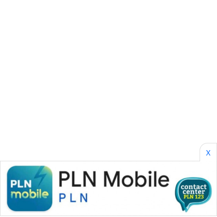
SONYA
ASA
NEWS
X