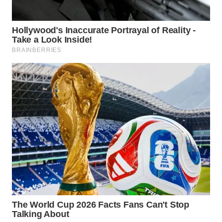
WN
SUMEDANG
WN
CIANJUR
WN
KEPULAUAN
SERIBU
WN
TANGERANG
WN
BINJAI
WN
CIREBON