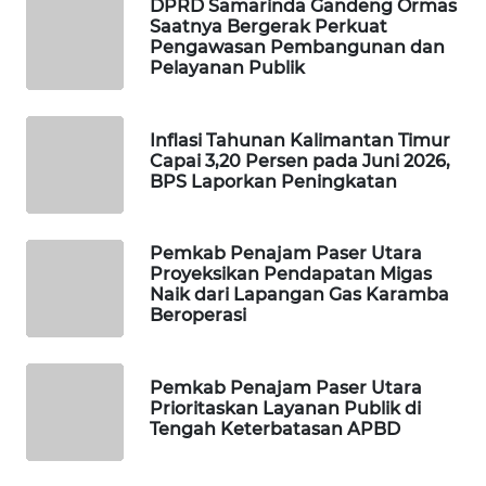
DPRD Samarinda Gandeng Ormas
Saatnya Bergerak Perkuat
WAHANA
Pengawasan Pembangunan dan
DESA
Pelayanan Publik
WISATA
Inflasi Tahunan Kalimantan Timur
LAPAK
Capai 3,20 Persen pada Juni 2026,
WAHANA
BPS Laporkan Peningkatan
Wahana
Network
Pemkab Penajam Paser Utara
Proyeksikan Pendapatan Migas
Naik dari Lapangan Gas Karamba
KONSUMEN
Beroperasi
LISTRIK
MASYARAKAT
Pemkab Penajam Paser Utara
KELISTRIKAN
Prioritaskan Layanan Publik di
Tengah Keterbatasan APBD
WALINKI