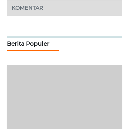
ID
KOMENTAR
MAWAKA
ID
MARTABAT
NET
Berita Populer
PLN
WATCH
MKLI
LPKKI
LKKI
KOPEKLIN