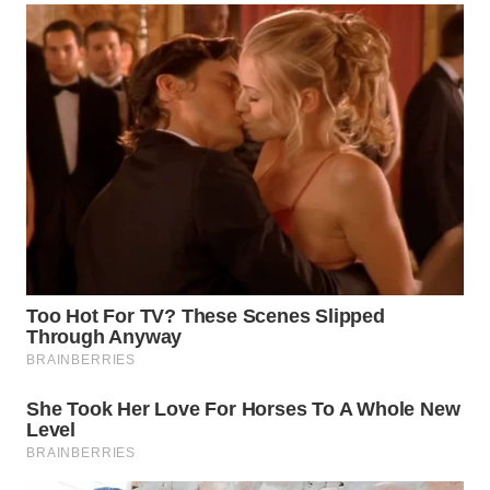
LANGKAT
WN
TAPANULI
SELATAN
WN
TANJUNG
LESUNG
WN
KARO
WN
SIMALUNGUN
WN
LABUHANBATU