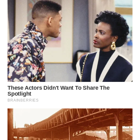
WN
PRIANGAN
TIMUR
WN
SEMARANG
WN
SOLO
WN
BOROBUDUR
WN
MADURA
WN
SURABAYA