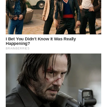
BEKASI
WN
BOGOR
WN
DEPOK
WN
TAPANULI
UTARA
WN
SAMOSIR
WN
PADANG
LAWAS