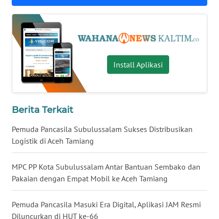
WN
NUSANTARA
WN
Install Aplikasi
JOGJA
WN
JATIM
Berita Terkait
Pemuda Pancasila Subulussalam Sukses Distribusikan
WN
Logistik di Aceh Tamiang
BALI
MPC PP Kota Subulussalam Antar Bantuan Sembako dan
WN
KALBAR
Pakaian dengan Empat Mobil ke Aceh Tamiang
WN
Pemuda Pancasila Masuki Era Digital, Aplikasi JAM Resmi
KALTENG
Diluncurkan di HUT ke-66