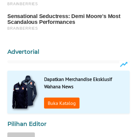
WAHANA
LISTRIK
WAHANA
TRAVEL
Advertorial
WAHANA
TV
Dapatkan Merchandise Eksklusif
WAHANANEWS
Wahana News
ID
Buka Katalog
WAHANANEWS
CO ID
Pilihan Editor
WAHANANEWS
NET