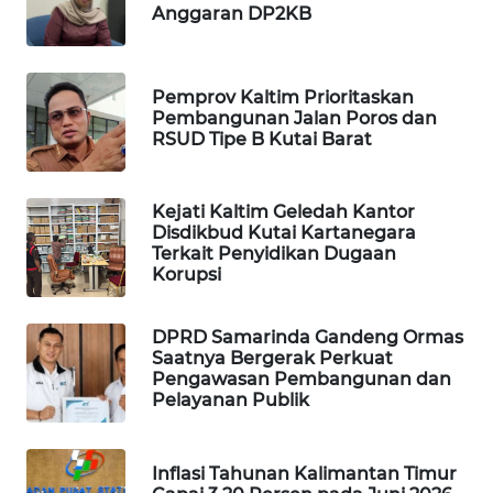
ID
Anggaran DP2KB
MAWAKA
ID
Pemprov Kaltim Prioritaskan
Pembangunan Jalan Poros dan
RSUD Tipe B Kutai Barat
MARTABAT
NET
Kejati Kaltim Geledah Kantor
PLN
Disdikbud Kutai Kartanegara
WATCH
Terkait Penyidikan Dugaan
Korupsi
MKLI
DPRD Samarinda Gandeng Ormas
Saatnya Bergerak Perkuat
LPKKI
Pengawasan Pembangunan dan
Pelayanan Publik
LKKI
Inflasi Tahunan Kalimantan Timur
KOPEKLIN