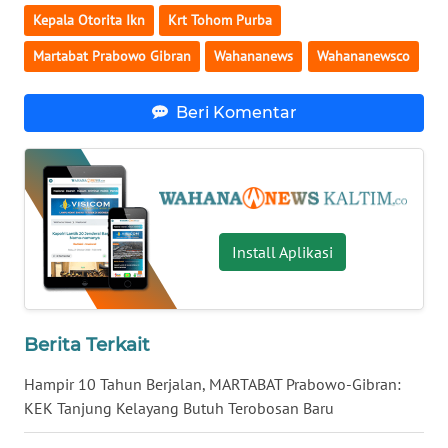
Kepala Otorita Ikn
Krt Tohom Purba
WN
Martabat Prabowo Gibran
Wahananews
Wahananewsco
NUSANTARA
Beri Komentar
WN
JOGJA
WN
JATIM
Install Aplikasi
WN
BALI
WN
Berita Terkait
KALBAR
Hampir 10 Tahun Berjalan, MARTABAT Prabowo-Gibran:
KEK Tanjung Kelayang Butuh Terobosan Baru
WN
KALTENG