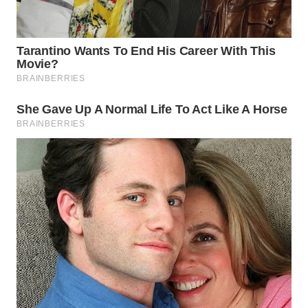
LANGKAT
WN
TAPANULI
SELATAN
WN
TANJUNG
LESUNG
WN
KARO
WN
SIMALUNGUN
WN
LABUHANBATU