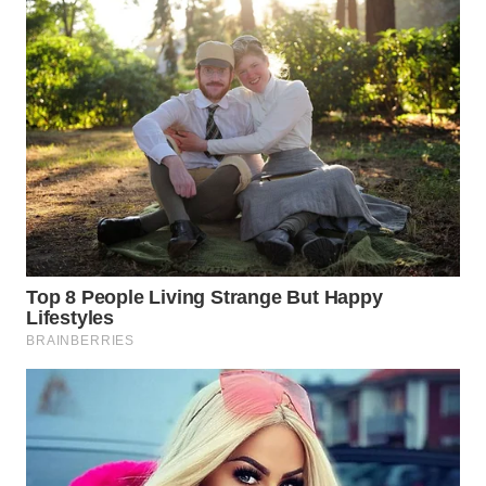
BEKASI
WN
BOGOR
WN
DEPOK
WN
TAPANULI
UTARA
WN
SAMOSIR
WN
PADANG
LAWAS