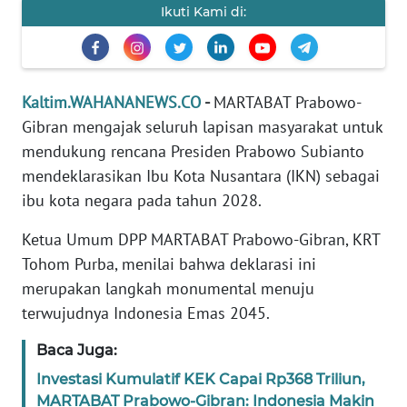
Ikuti Kami di:
REDAKSI
KARIR
Kaltim.WAHANANEWS.CO
-
MARTABAT Prabowo-
DISCLAIMER
Gibran mengajak seluruh lapisan masyarakat untuk
mendukung rencana Presiden Prabowo Subianto
Wahana
News
mendeklarasikan Ibu Kota Nusantara (IKN) sebagai
Regional
ibu kota negara pada tahun 2028.
Ketua Umum DPP MARTABAT Prabowo-Gibran, KRT
WN
SUMUT
Tohom Purba, menilai bahwa deklarasi ini
merupakan langkah monumental menuju
WN
terwujudnya Indonesia Emas 2045.
JAKARTA
Baca Juga:
WN
Investasi Kumulatif KEK Capai Rp368 Triliun,
JABAR
MARTABAT Prabowo-Gibran: Indonesia Makin