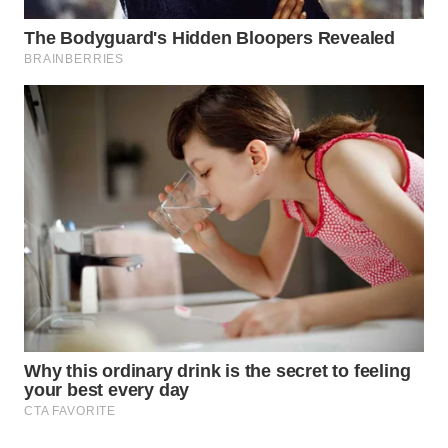
WAHANA
LISTRIK
WAHANA
TRAVEL
WAHANA
TV
WAHANANEWS
ID
WAHANANEWS
CO ID
WAHANANEWS
NET