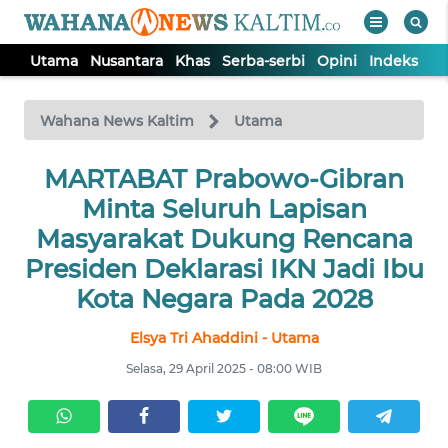
Utama
Nusantara
Khas
Serba-serbi
Opini
Indeks
WAHANA
Tutup
TV
Wahana News Kaltim
Utama
MARTABAT Prabowo-Gibran
UTAMA
Minta Seluruh Lapisan
NUSANTARA
Masyarakat Dukung Rencana
Presiden Deklarasi IKN Jadi Ibu
KHAS
Kota Negara Pada 2028
Elsya Tri Ahaddini - Utama
SERBA-
SERBI
Selasa, 29 April 2025 - 08:00 WIB
OPINI