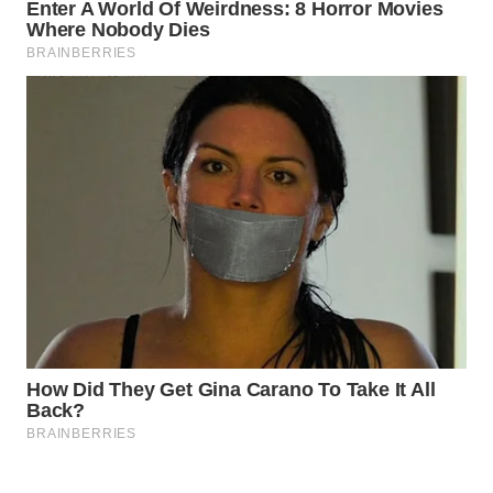
WAHANA
SPORT
WAHANA
UMKM
WAHANA
SELEB
WAHANA
PERSONA
WAHANA
OTOMOTIF
WAHANA
HEALTH