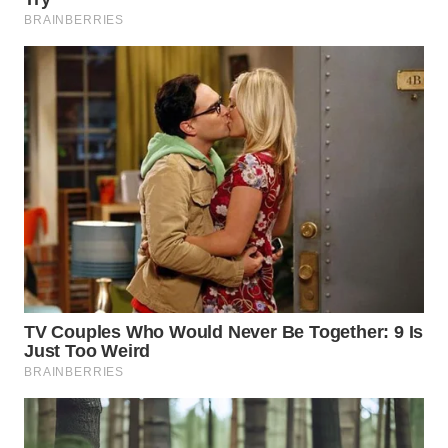
WN
PRIANGAN
TIMUR
WN
SEMARANG
WN
SOLO
WN
BOROBUDUR
WN
MADURA
WN
SURABAYA