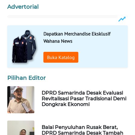
Advertorial
WAHANA
DESA
WISATA
Dapatkan Merchandise Eksklusif
Wahana News
LAPAK
WAHANA
Buka Katalog
Wahana
Network
Pilihan Editor
KONSUMEN
LISTRIK
DPRD Samarinda Desak Evaluasi
Revitalisasi Pasar Tradisional Demi
Dongkrak Ekonomi
MASYARAKAT
KELISTRIKAN
Balai Penyuluhan Rusak Berat,
WALINKI
DPRD Samarinda Desak Tambah