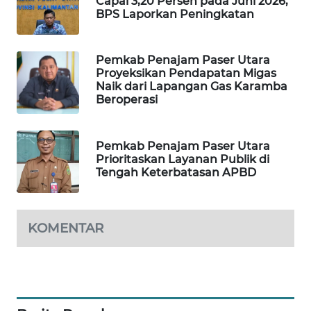
Capai 3,20 Persen pada Juni 2026,
BPS Laporkan Peningkatan
PORTAL
KONSUMEN
Pemkab Penajam Paser Utara
Proyeksikan Pendapatan Migas
FORWAMKI
Naik dari Lapangan Gas Karamba
Beroperasi
ALPERKLINAS
Pemkab Penajam Paser Utara
FORJASIDA
Prioritaskan Layanan Publik di
Tengah Keterbatasan APBD
TAMBANG
NEWS
KOMENTAR
SITUNGIR
NEWS
SIDIKALANG
NEWS