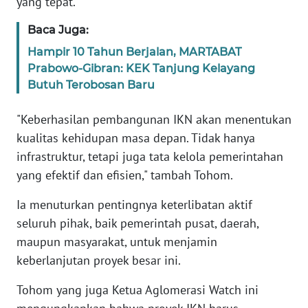
RIAU
yang tepat.
Baca Juga:
WN
SERAMBI
Hampir 10 Tahun Berjalan, MARTABAT
Prabowo-Gibran: KEK Tanjung Kelayang
Butuh Terobosan Baru
WN
JAMBI
"Keberhasilan pembangunan IKN akan menentukan
kualitas kehidupan masa depan. Tidak hanya
WN
SULTRA
infrastruktur, tetapi juga tata kelola pemerintahan
yang efektif dan efisien," tambah Tohom.
WN
Ia menuturkan pentingnya keterlibatan aktif
NTB
seluruh pihak, baik pemerintah pusat, daerah,
WN
maupun masyarakat, untuk menjamin
SULTENG
keberlanjutan proyek besar ini.
Tohom yang juga Ketua Aglomerasi Watch ini
WN
SULBAR