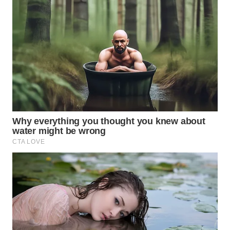
WN
NATUNA
WN
BINTAN
WN
MANDALIKA
WN
LIKUPANG
WN
LABUANBAJO
WN
BORNEO