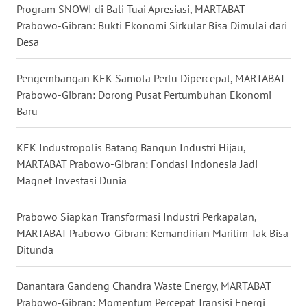
Program SNOWI di Bali Tuai Apresiasi, MARTABAT
Prabowo-Gibran: Bukti Ekonomi Sirkular Bisa Dimulai dari
WN
Desa
KALTARA
Pengembangan KEK Samota Perlu Dipercepat, MARTABAT
WN
KALSEL
Prabowo-Gibran: Dorong Pusat Pertumbuhan Ekonomi
Baru
WN
KALTIM
KEK Industropolis Batang Bangun Industri Hijau,
MARTABAT Prabowo-Gibran: Fondasi Indonesia Jadi
Magnet Investasi Dunia
WN
SULSEL
Prabowo Siapkan Transformasi Industri Perkapalan,
WN
MARTABAT Prabowo-Gibran: Kemandirian Maritim Tak Bisa
GORONTALO
Ditunda
WN
Danantara Gandeng Chandra Waste Energy, MARTABAT
SULUT
Prabowo-Gibran: Momentum Percepat Transisi Energi