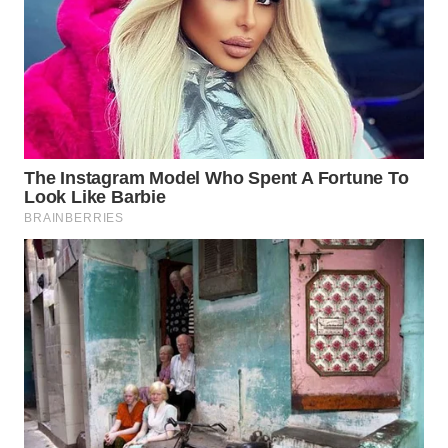
WN
SUMEDANG
WN
CIANJUR
WN
KEPULAUAN
SERIBU
WN
TANGERANG
WN
BINJAI
WN
CIREBON