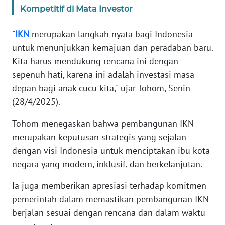
Kompetitif di Mata Investor
WN
BANTEN
"
IKN
merupakan langkah nyata bagi Indonesia
untuk menunjukkan kemajuan dan peradaban baru.
WN
Kita harus mendukung rencana ini dengan
NTT
sepenuh hati, karena ini adalah investasi masa
depan bagi anak cucu kita," ujar Tohom, Senin
WN
(28/4/2025).
KEPRI
Tohom menegaskan bahwa pembangunan IKN
WN
merupakan keputusan strategis yang sejalan
PAPUA
dengan visi Indonesia untuk menciptakan ibu kota
negara yang modern, inklusif, dan berkelanjutan.
WN
PAPUA
Ia juga memberikan apresiasi terhadap komitmen
BARAT
pemerintah dalam memastikan pembangunan IKN
berjalan sesuai dengan rencana dan dalam waktu
WN