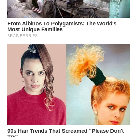
WN
INDRAMAYU
WN
KUNINGAN
WN
MAJALENGKA
WN
SUBANG
WN
SUKABUMI
WN
PURWAKARTA