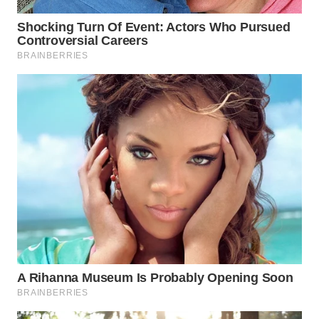
WN
TAPANULI
TENGAH
WN DELI
SERDANG
WN
TEBING
TINGGI
WN
PAKPAK
WN
KARAWANG
WN