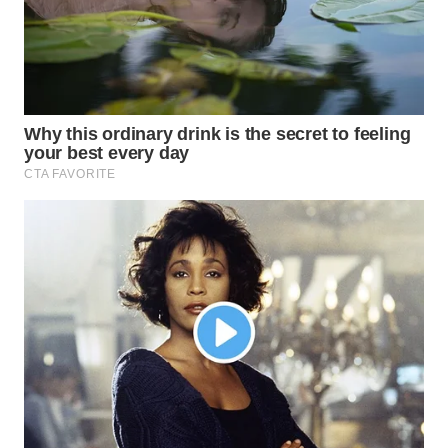
Wahana
Media
Group
WAHANA
NEWS
WAHANA
TANI
WAHANA
ADVOKAT
WAHANA
INFRASTRUKTUR
WAHANA
KONSUMEN