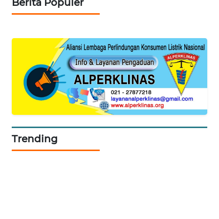
Berita Populer
SIBARAGAS
NEWS
METRO
SIANTAR
NEWS
METRO
MEDAN
NEWS
Trending
METRO
JAKARTA
NEWS
KRT
NEWS