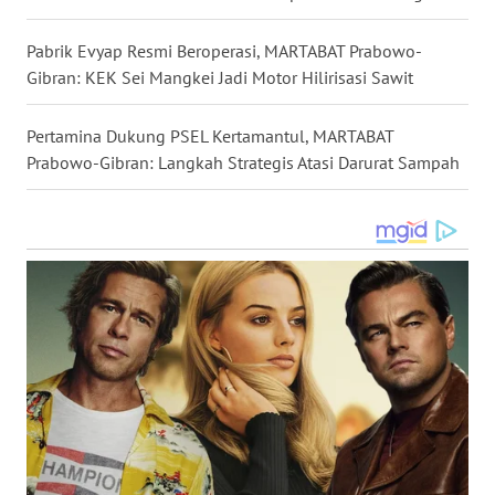
WN
Pabrik Evyap Resmi Beroperasi, MARTABAT Prabowo-
MALUKU
Gibran: KEK Sei Mangkei Jadi Motor Hilirisasi Sawit
WN
Pertamina Dukung PSEL Kertamantul, MARTABAT
MALUT
Prabowo-Gibran: Langkah Strategis Atasi Darurat Sampah
WN
DAIRI
WN
DANAU
TOBA
WN
NIAS
WN