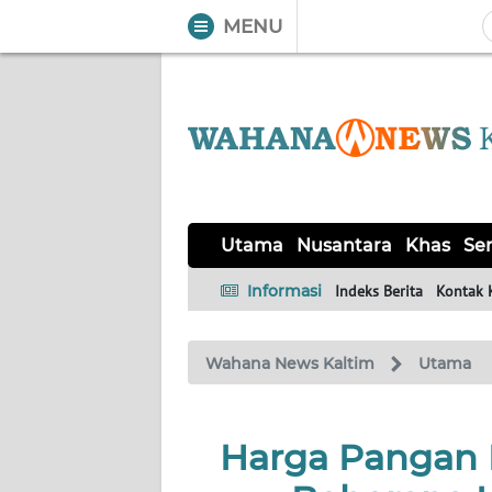
MENU
WAHANA
Tutup
TV
UTAMA
NUSANTARA
Utama
Nusantara
Khas
Ser
KHAS
Informasi
Indeks Berita
Kontak 
SERBA-
Wahana News Kaltim
Utama
SERBI
OPINI
Harga Pangan 
Informasi