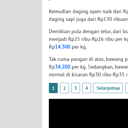
WN
Kemudian daging ayam naik dari Rp3
SERAMBI
daging sapi juga dari Rp130 ribuan
WN
Demikian pula dengan telur, dari b
JAMBI
menjadi Rp25 ribu-Rp26 ribu per kg.
Rp
14.300
per kg.
WN
SULTRA
Tak cuma pangan di atas, bawang pu
Rp
34.200
per kg. Sedangkan, bawan
WN
normal di kisaran Rp30 ribu-Rp35 r
NTB
1
2
3
4
Selanjutnya
WN
SULTENG
WN
SULBAR