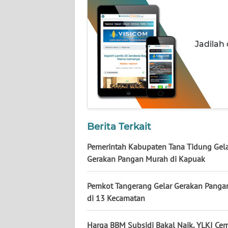
WN
NUSANTARA
Jadilah
WN
JOGJA
WN
JATIM
WN
Berita Terkait
BALI
Pemerintah Kabupaten Tana Tidung Gel
Gerakan Pangan Murah di Kapuak
WN
KALBAR
Pemkot Tangerang Gelar Gerakan Panga
WN
di 13 Kecamatan
KALTENG
Harga BBM Subsidi Bakal Naik, YLKI Ce