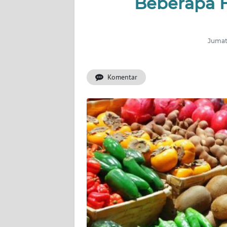
Beberapa H
INDEKS
BERITA
Jumat
KONTAK
KAMI
Komentar
INFO
IKLAN
TENTANG
KAMI
PEDOMAN
MEDIA
SIBER
REDAKSI