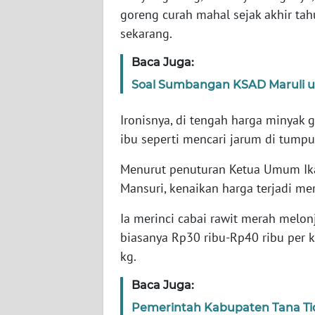
WN
goreng curah mahal sejak akhir tah
BANTEN
sekarang.
WN
Baca Juga:
NTT
Soal Sumbangan KSAD Maruli u
WN
Ironisnya, di tengah harga minyak 
KEPRI
ibu seperti mencari jarum di tumpu
WN
Menurut penuturan Ketua Umum Ikat
PAPUA
Mansuri, kenaikan harga terjadi me
WN
Ia merinci cabai rawit merah melon
PAPUA
biasanya Rp30 ribu-Rp40 ribu per k
BARAT
kg.
WN
Baca Juga:
RIAU
Pemerintah Kabupaten Tana Ti