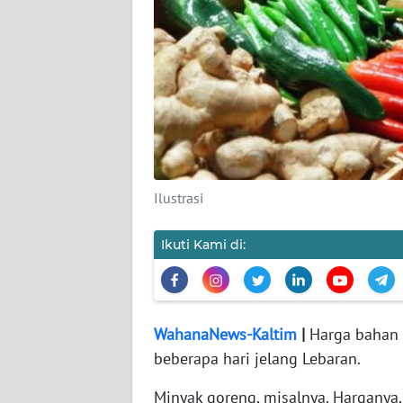
KARIR
DISCLAIMER
Wahana
News
Regional
Ilustrasi
WN
SUMUT
Ikuti Kami di:
WN
JAKARTA
WahanaNews-Kaltim
|
Harga bahan 
WN
beberapa hari jelang Lebaran.
JABAR
Minyak goreng, misalnya. Hargany