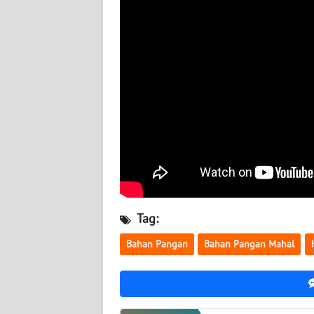
WN
BABEL
WN
SUMBAR
WN
SUMSEL
WN
BENGKULU
Tag:
WN
LAMPUNG
Bahan Pangan
Bahan Pangan Mahal
WN
JATENG