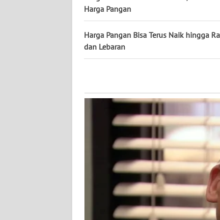
WN
Harga Pangan
KALTARA
Harga Pangan Bisa Terus Naik hingga 
WN
dan Lebaran
KALSEL
WN
KALTIM
WN
SULSEL
WN
GORONTALO
WN
SULUT