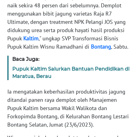
naik sekira 48 persen dari sebelumnya. Demplot
WN
menggunakan bibit jagung varietas Raja R7
BANTEN
Ultimate, dengan treatment NPK Pelangi JOS yang
didukung urea serta produk hayati hasil produksi
WN
Pupuk
Kaltim
," ungkap SVP Transformasi Bisnis
NTT
Pupuk Kaltim Wisnu Ramadhani di
Bontang
, Sabtu.
WN
Baca Juga:
KEPRI
Pupuk Kaltim Salurkan Bantuan Pendidikan di
Maratua, Berau
WN
PAPUA
Ia mengatakan keberhasilan produktivitas jagung
ditandai panen raya demplot oleh Manajemen
WN
Pupuk Kaltim bersama Wakil Walikota dan
PAPUA
BARAT
Forkopimda Bontang, di Kelurahan Bontang Lestari
Bontang Selatan, Jumat (23/6/2023).
WN