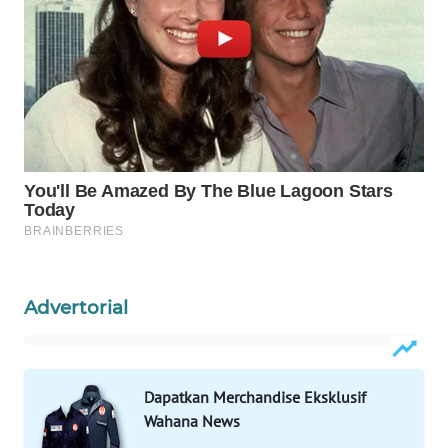
ID
MAWAKA
ID
MARTABAT
NET
PLN
WATCH
MKLI
Advertorial
LPKKI
LKKI
Dapatkan Merchandise Eksklusif
Wahana News
KOPEKLIN