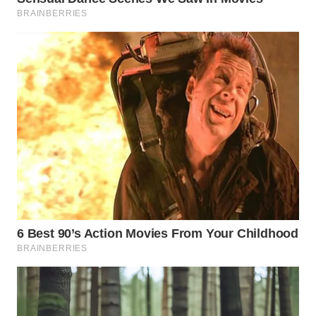
WN
SUMEDANG
WN
CIANJUR
WN
KEPULAUAN
SERIBU
WN
TANGERANG
WN
BINJAI
WN
CIREBON