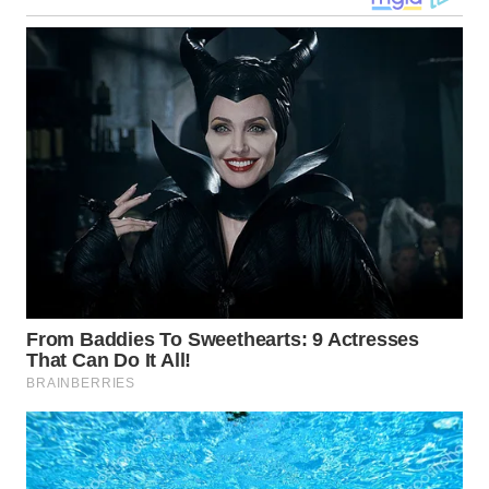
LANGKAT
WN
TAPANULI
SELATAN
WN
TANJUNG
LESUNG
WN
KARO
WN
SIMALUNGUN
WN
LABUHANBATU