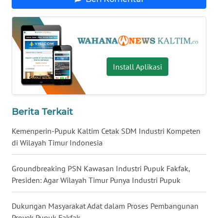
WN
KALTARA
WN
KALSEL
Install Aplikasi
WN
KALTIM
Berita Terkait
WN
Kemenperin-Pupuk Kaltim Cetak SDM Industri Kompeten
SULSEL
di Wilayah Timur Indonesia
WN
Groundbreaking PSN Kawasan Industri Pupuk Fakfak,
GORONTALO
Presiden: Agar Wilayah Timur Punya Industri Pupuk
WN
Dukungan Masyarakat Adat dalam Proses Pembangunan
SULUT
Proyek Pupuk Fakfak