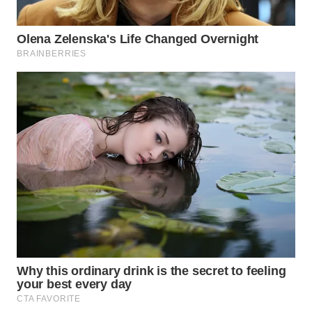
WAHANA
SPORT
WAHANA
UMKM
WAHANA
SELEB
WAHANA
PERSONA
WAHANA
OTOMOTIF
WAHANA
HEALTH