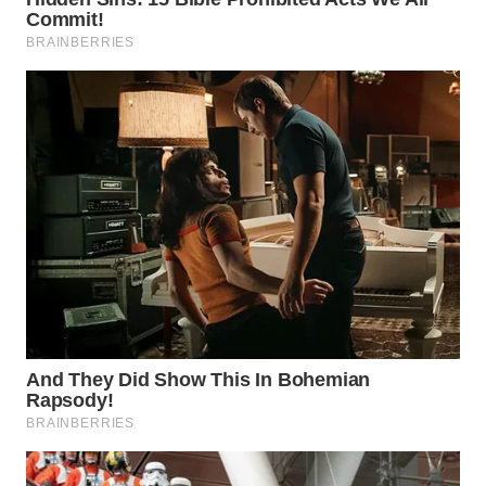
WN
NATUNA
WN
BINTAN
WN
MANDALIKA
WN
LIKUPANG
WN
LABUANBAJO
WN
BORNEO