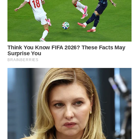
WAHANA
LISTRIK
WAHANA
TRAVEL
WAHANA
TV
WAHANANEWS
ID
WAHANANEWS
CO ID
WAHANANEWS
NET