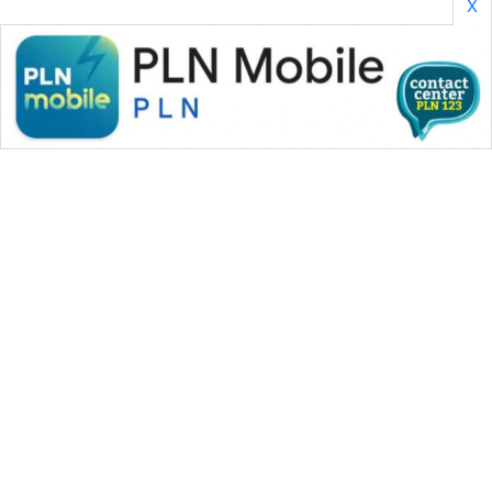
X
WAHANA MEDIA GROUP
|
|
|
WAHANA NEWS co
WAHANA TANI
WAHANA ADVOKAT
|
|
WAHANA INFRASTRUKTUR
WAHANA KONSUMEN
|
|
|
WAHANA LISTRIK
WAHANA TRAVEL
WAHANA TV