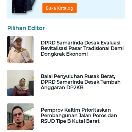
Buka Katalog
PORTAL
KONSUMEN
Pilihan Editor
FORWAMKI
DPRD Samarinda Desak Evaluasi
Revitalisasi Pasar Tradisional Demi
ALPERKLINAS
Dongkrak Ekonomi
FORJASIDA
Balai Penyuluhan Rusak Berat,
TAMBANG
DPRD Samarinda Desak Tambah
NEWS
Anggaran DP2KB
SITUNGIR
NEWS
Pemprov Kaltim Prioritaskan
Pembangunan Jalan Poros dan
RSUD Tipe B Kutai Barat
SIDIKALANG
NEWS