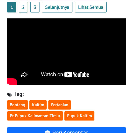
1
2
3
Selanjutnya
Lihat Semua
WN
NUSANTARA
WN
JOGJA
WN
JATIM
WN
BALI
Tag:
WN
Bontang
Kaltim
Pertanian
KALBAR
Pt Pupuk Kalimantan Timur
Pupuk Kaltim
WN
KALTENG
Beri Komentar