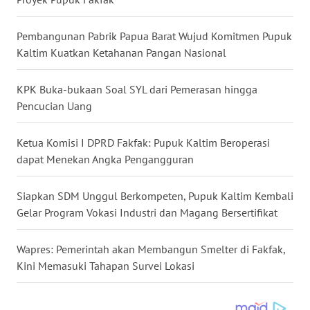
WN
Pembangunan Pabrik Papua Barat Wujud Komitmen Pupuk
MALUKU
Kaltim Kuatkan Ketahanan Pangan Nasional
WN
KPK Buka-bukaan Soal SYL dari Pemerasan hingga
MALUT
Pencucian Uang
WN
Ketua Komisi I DPRD Fakfak: Pupuk Kaltim Beroperasi
DAIRI
dapat Menekan Angka Pengangguran
WN
DANAU
Siapkan SDM Unggul Berkompeten, Pupuk Kaltim Kembali
TOBA
Gelar Program Vokasi Industri dan Magang Bersertifikat
WN
Wapres: Pemerintah akan Membangun Smelter di Fakfak,
NIAS
Kini Memasuki Tahapan Survei Lokasi
WN