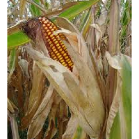
Informasi
INDEKS
BERITA
KONTAK
KAMI
INFO
IKLAN
TENTANG
KAMI
PEDOMAN
MEDIA
SIBER