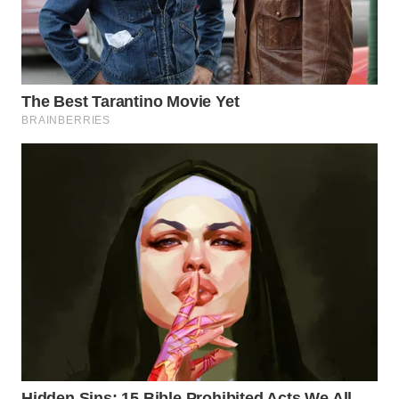
WN
PRIANGAN
TIMUR
WN
SEMARANG
WN
SOLO
WN
BOROBUDUR
WN
MADURA
WN
SURABAYA