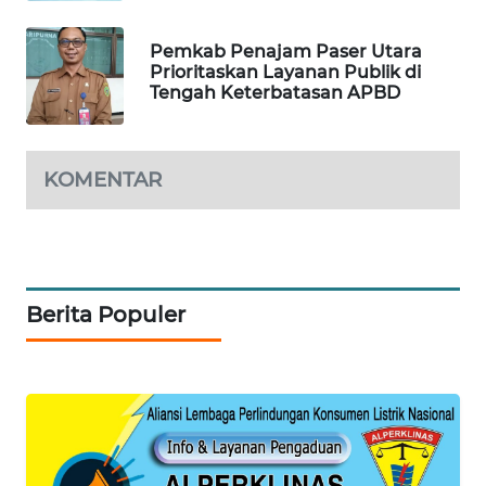
KARING
Pemkab Penajam Paser Utara
NEWS
Prioritaskan Layanan Publik di
Tengah Keterbatasan APBD
JURNAL
MARITIM
KOMENTAR
HUMBANG
NEWS
GARONGGANG
NEWS
Berita Populer
FISUELRI
ID
ENERGI
NEWS