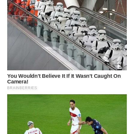
Wahana
Media
Group
WAHANA
NEWS
WAHANA
TANI
WAHANA
ADVOKAT
WAHANA
INFRASTRUKTUR
WAHANA
KONSUMEN