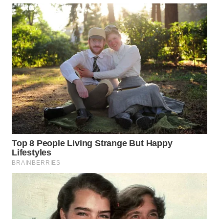
WAHANA
DESA
WISATA
LAPAK
WAHANA
Wahana
Network
KONSUMEN
LISTRIK
MASYARAKAT
KELISTRIKAN
WALINKI