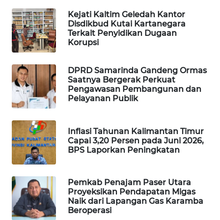
Kejati Kaltim Geledah Kantor
SIBARAGAS
Disdikbud Kutai Kartanegara
Terkait Penyidikan Dugaan
NEWS
Korupsi
METRO
SIANTAR
DPRD Samarinda Gandeng Ormas
Saatnya Bergerak Perkuat
NEWS
Pengawasan Pembangunan dan
Pelayanan Publik
METRO
MEDAN
NEWS
Inflasi Tahunan Kalimantan Timur
Capai 3,20 Persen pada Juni 2026,
BPS Laporkan Peningkatan
METRO
JAKARTA
NEWS
Pemkab Penajam Paser Utara
Proyeksikan Pendapatan Migas
KRT
Naik dari Lapangan Gas Karamba
NEWS
Beroperasi