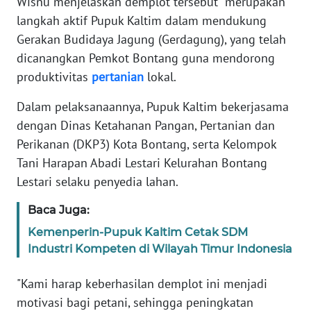
RIAU
Wisnu menjelaskan demplot tersebut merupakan
langkah aktif Pupuk Kaltim dalam mendukung
WN
Gerakan Budidaya Jagung (Gerdagung), yang telah
SERAMBI
dicanangkan Pemkot Bontang guna mendorong
produktivitas
pertanian
lokal.
WN
JAMBI
Dalam pelaksanaannya, Pupuk Kaltim bekerjasama
dengan Dinas Ketahanan Pangan, Pertanian dan
WN
Perikanan (DKP3) Kota Bontang, serta Kelompok
SULTRA
Tani Harapan Abadi Lestari Kelurahan Bontang
Lestari selaku penyedia lahan.
WN
NTB
Baca Juga:
Kemenperin-Pupuk Kaltim Cetak SDM
WN
Industri Kompeten di Wilayah Timur Indonesia
SULTENG
"Kami harap keberhasilan demplot ini menjadi
WN
motivasi bagi petani, sehingga peningkatan
SULBAR