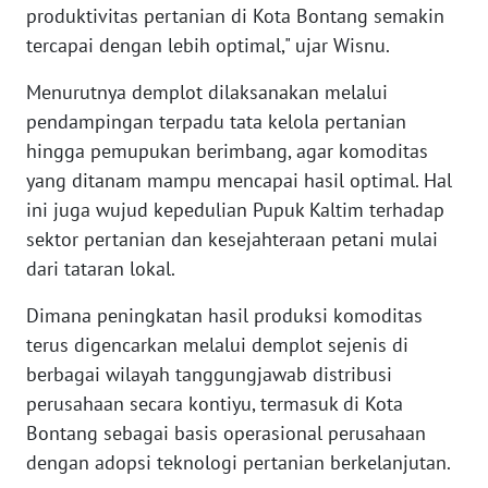
produktivitas pertanian di Kota Bontang semakin
tercapai dengan lebih optimal," ujar Wisnu.
WN
BABEL
Menurutnya demplot dilaksanakan melalui
pendampingan terpadu tata kelola pertanian
WN
hingga pemupukan berimbang, agar komoditas
SUMBAR
yang ditanam mampu mencapai hasil optimal. Hal
ini juga wujud kepedulian Pupuk Kaltim terhadap
WN
sektor pertanian dan kesejahteraan petani mulai
SUMSEL
dari tataran lokal.
WN
Dimana peningkatan hasil produksi komoditas
BENGKULU
terus digencarkan melalui demplot sejenis di
berbagai wilayah tanggungjawab distribusi
WN
LAMPUNG
perusahaan secara kontiyu, termasuk di Kota
Bontang sebagai basis operasional perusahaan
WN
dengan adopsi teknologi pertanian berkelanjutan.
JATENG