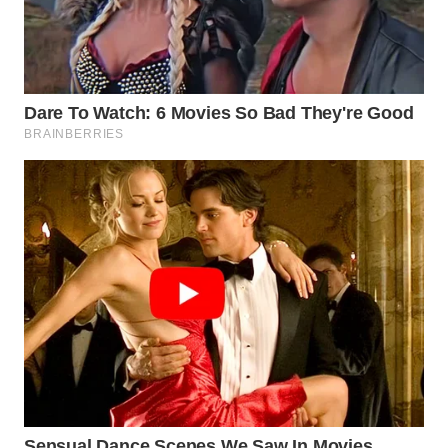
BEKASI
WN
BOGOR
WN
DEPOK
WN
TAPANULI
UTARA
WN
SAMOSIR
WN
PADANG
LAWAS