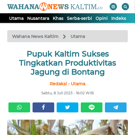
Utama
Nusantara
Khas
Serba-serbi
Opini
Indeks
WAHANA
Tutup
TV
Wahana News Kaltim
Utama
Pupuk Kaltim Sukses
UTAMA
Tingkatkan Produktivitas
NUSANTARA
Jagung di Bontang
Redaksi - Utama
KHAS
Sabtu, 8 Juli 2023 - 16:02 WIB
SERBA-
SERBI
OPINI