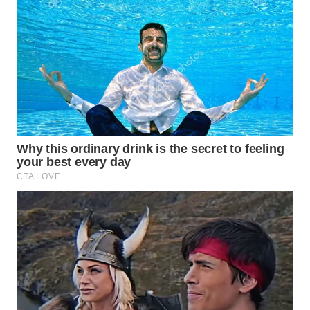
WN
TAPANULI
TENGAH
WN DELI
SERDANG
WN
TEBING
TINGGI
WN
PAKPAK
WN
KARAWANG
WN