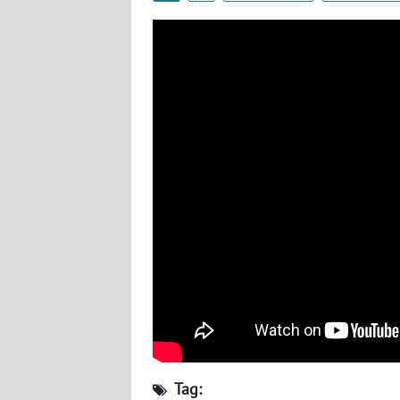
WN
BABEL
WN
SUMBAR
WN
SUMSEL
WN
BENGKULU
WN
LAMPUNG
WN
JATENG
Tag: