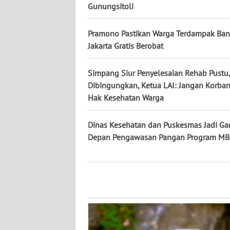
Gunungsitoli
WN
KALTARA
Pramono Pastikan Warga Terdampak Banj
WN
Jakarta Gratis Berobat
KALSEL
Simpang Siur Penyelesaian Rehab Pustu,
WN
Dibingungkan, Ketua LAI: Jangan Korba
KALTIM
Hak Kesehatan Warga
WN
Dinas Kesehatan dan Puskesmas Jadi Ga
SULSEL
Depan Pengawasan Pangan Program M
WN
GORONTALO
WN
SULUT