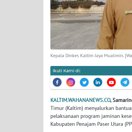
KARIR
DISCLAIMER
Wahana
News
Regional
Kepala Dinkes Kaltim Jaya Mualimin. [
WN
Ikuti Kami di:
SUMUT
WN
JAKARTA
KALTIM.WAHANANEWS.CO
, Samarin
Timur (Kaltim) menyalurkan bantu
WN
pelaksanaan program jaminan keseha
JABAR
Kabupaten Penajam Paser Utara (PP