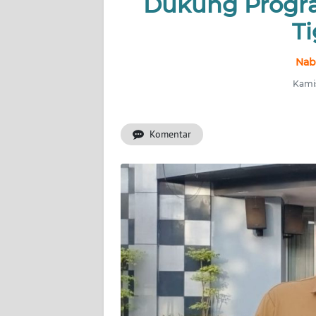
Dukung Progr
T
INDEKS
BERITA
Nab
KONTAK
Kamis
KAMI
Komentar
INFO
IKLAN
TENTANG
KAMI
PEDOMAN
MEDIA
SIBER
REDAKSI