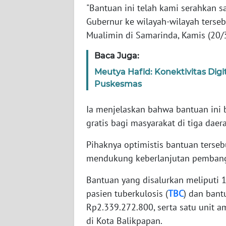
WN
"Bantuan ini telah kami serahkan 
BANTEN
Gubernur ke wilayah-wilayah tersebu
Mualimin di Samarinda, Kamis (20/
WN
NTT
Baca Juga:
Meutya Hafid: Konektivitas Dig
WN
Puskesmas
KEPRI
Ia menjelaskan bahwa bantuan ini
WN
gratis bagi masyarakat di tiga daer
PAPUA
Pihaknya optimistis bantuan terse
WN
mendukung keberlanjutan pembangu
PAPUA
BARAT
Bantuan yang disalurkan meliputi
pasien tuberkulosis (
TBC
) dan bant
WN
Rp2.339.272.800, serta satu unit 
RIAU
di Kota Balikpapan.