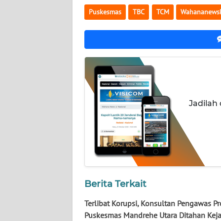
WN
Puskesmas
TBC
TCM
Wahananewsk
NUSANTARA
WN
JOGJA
WN
JATIM
Jadilah
WN
BALI
WN
KALBAR
Berita Terkait
WN
KALTENG
Terlibat Korupsi, Konsultan Pengawas P
Puskesmas Mandrehe Utara Ditahan Keja