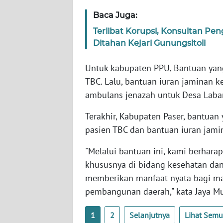
WN
Baca Juga:
SERAMBI
Terlibat Korupsi, Konsultan P
Ditahan Kejari Gunungsitoli
WN
JAMBI
Untuk kabupaten PPU, Bantuan yan
TBC. Lalu, bantuan iuran jaminan k
WN
ambulans jenazah untuk Desa Laba
SULTRA
Terakhir, Kabupaten Paser, bantuan
WN
pasien TBC dan bantuan iuran jami
NTB
"Melalui bantuan ini, kami berharap
WN
khususnya di bidang kesehatan dan 
SULTENG
memberikan manfaat nyata bagi ma
pembangunan daerah," kata Jaya Mu
WN
SULBAR
1
2
Selanjutnya
Lihat Sem