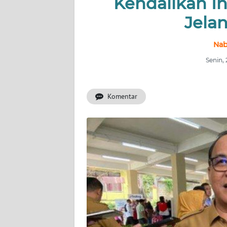
Kendalikan In
Jela
INDEKS
BERITA
Nab
KONTAK
Senin,
KAMI
Komentar
INFO
IKLAN
TENTANG
KAMI
PEDOMAN
MEDIA
SIBER
REDAKSI