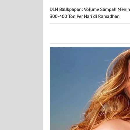
WN
DLH Balikpapan: Volume Sampah Menin
KALTARA
300-400 Ton Per Hari di Ramadhan
WN
KALSEL
WN
KALTIM
WN
SULSEL
WN
GORONTALO
WN
SULUT