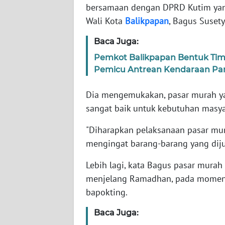
WN
bersamaan dengan DPRD Kutim yang 
BANTEN
Wali Kota
Balikpapan
, Bagus Susety
WN
Baca Juga:
NTT
Pemkot Balikpapan Bentuk Tim 
Pemicu Antrean Kendaraan Pa
WN
KEPRI
Dia mengemukakan, pasar murah yan
sangat baik untuk kebutuhan masya
WN
PAPUA
"Diharapkan pelaksanaan pasar mura
mengingat barang-barang yang dijua
WN
PAPUA
Lebih lagi, kata Bagus pasar mura
BARAT
menjelang Ramadhan, pada momentu
bapokting.
WN
RIAU
Baca Juga: