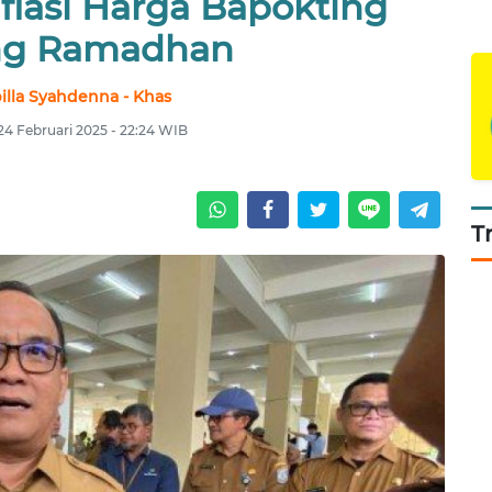
flasi Harga Bapokting
ng Ramadhan
illa Syahdenna - Khas
 24 Februari 2025 - 22:24 WIB
T